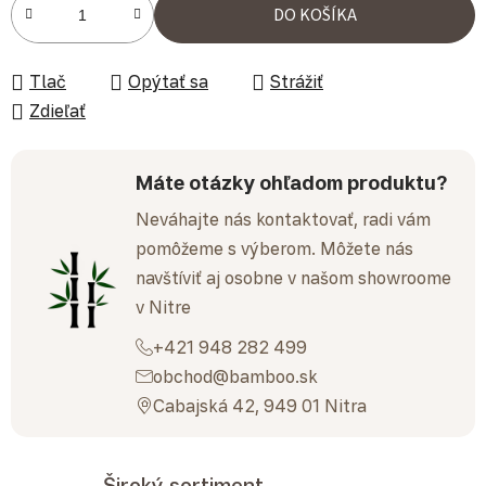
Jednotková cena:
DO KOŠÍKA
Tlač
Opýtať sa
Strážiť
Zdieľať
Máte otázky ohľadom produktu?
Neváhajte nás kontaktovať, radi vám
pomôžeme s výberom. Môžete nás
navštíviť aj osobne v našom showroome
v Nitre
+421 948 282 499
obchod@bamboo.sk
Cabajská 42, 949 01 Nitra
Široký sortiment