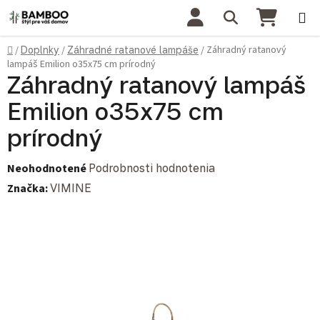
Prejsť na obsah
Hľadať
NÁKU
Domov
Záhradný ratanový
/
Doplnky
/
Záhradné ratanové lampáše
/
lampáš Emilion o35x75 cm prírodný
Záhradný ratanový lampáš
Emilion o35x75 cm
prírodný
Priemerné hodnotenie produktu je 0,0 z 5 hviezdičiek.
Neohodnotené
Podrobnosti hodnotenia
Značka:
VIMINE