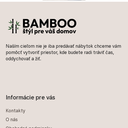
Zápätie
Naším cieľom nie je iba predávať nábytok chceme vám
pomôcť vytvoriť priestor, kde budete radi tráviť čas,
oddychovať a žiť.
Informácie pre vás
Kontakty
O nás