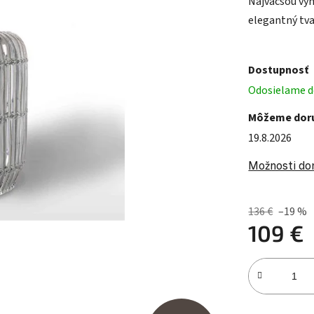
Najväčšou výh
elegantný tva
Dostupnosť
Odosielame do
Môžeme doru
19.8.2026
Možnosti do
136 €
–19 %
109 €
Jednotková c