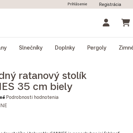
Prihlásenie
Registrácia
ný poriadok
Blog
Odstúpenie od zmluvy
NÁK
ány
Slnečníky
Doplnky
Pergoly
Zimn
dný ratanový stolík
ES 35 cm biely
notenie produktu je 0,0 z 5 hviezdičiek.
né
Podrobnosti hodnotenia
INE