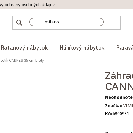
ky ochrany osobných údajov
Doprava a platby
Reklamač
Ratanový nábytok
Hliníkový nábytok
Parav
tolík CANNES 35 cm biely
Záhra
CANN
Priemerné hod
Neohodnote
Značka:
VIM
Kód:
800931