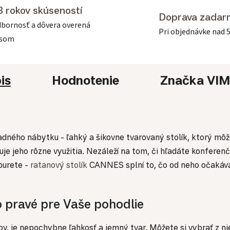
3 rokov skúseností
Doprava zadar
bornosť a dôvera overená
Pri objednávke nad 
asom
is
Hodnotenie
Značka
VIM
dného nábytku - ľahký a šikovne tvarovaný stolík, ktorý môž
 jeho rôzne využitia. Nezáleží na tom, či hľadáte konferenčn
burete -
ratanový stolík
CANNES splní to, čo od neho očakáva
o pravé pre Vaše pohodlie
tov, je nepochybne ľahkosť a jemný tvar. Môžete si vybrať z