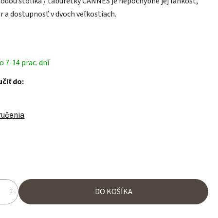
odou stolíka / taburetky CANNES je nepochybne jej ľahkosť,
r a dostupnosť v dvoch veľkostiach.
 7-14 prac. dní
čiť do:
ručenia
ena:
DO KOŠÍKA