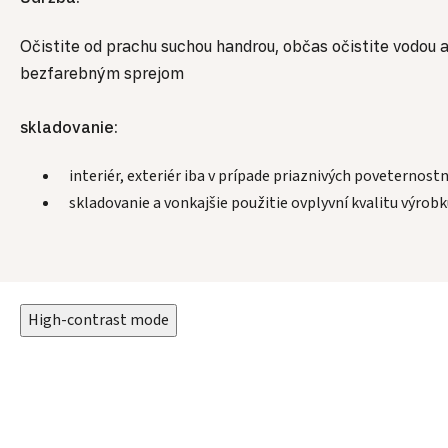
Očistite od prachu suchou handrou, občas očistite vodou 
bezfarebným sprejom
skladovanie:
interiér, exteriér iba v prípade priaznivých poveternos
skladovanie a vonkajšie použitie ovplyvní kvalitu výrobk
High-contrast mode