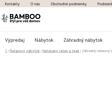
Prejsť na obsah
Kontakty
O nás
Obchodné podmienky
Podmien
Výpredaj
Nábytok
Záhradný nábytok
Domov
Záhradný ratanový s
/
Ratanový nábytok
/
Nelúpaný ratan a teak
/