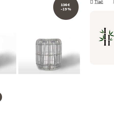
Tlač
136 €
–19 %