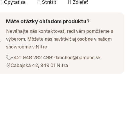
Opýtať sa
Strážiť
Zdieľať
Máte otázky ohľadom produktu?
Neváhajte nás kontaktovať, radi vám pomôžeme s
výberom. Môžete nás navštíviť aj osobne v našom
showroome v Nitre
+421 948 282 499
obchod@bamboo.sk
Cabajská 42, 949 01 Nitra