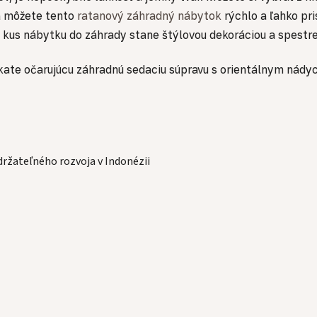
a môžete tento
ratanový záhradný nábytok
rýchlo a ľahko p
kus nábytku do záhrady stane štýlovou dekoráciou a spestre
kate očarujúcu záhradnú sedaciu súpravu s orientálnym nádyc
držateľného rozvoja v Indonézii