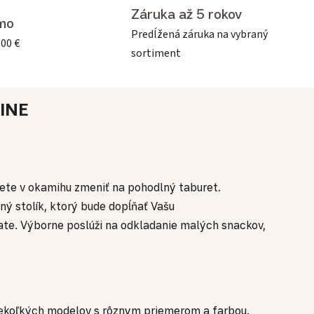
Záruka až 5 rokov
mo
Predĺžená záruka na vybraný
500 €
sortiment
INE
ete v okamihu zmeniť na pohodlný taburet.
ý stolík, ktorý bude dopĺňať Vašu
te. Výborne poslúži na odkladanie malých snackov,
 niekoľkých modelov s rôznym priemerom a farbou.