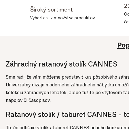
2
Široký sortiment
Od
Vyberte si z množstva produktov
č
Pop
Záhradný ratanový stolík CANNES
Sme radi, že vám môžeme predstaviť kus pôsobivého záhra
Univerzálny dizajn moderného záhradného nábytku umožňuje
kolekciu záhradných lehátok, alebo túžite po štýlovom ta
nápojov či časopisov.
Ratanový stolík / taburet CANNES - t
To, čo odlišuje stolík / taburet CANNES od jeho konkuren