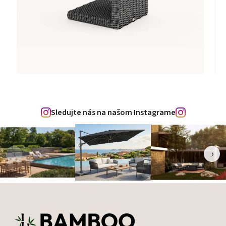
Sledujte nás na našom Instagrame
‹
›
Zápätie