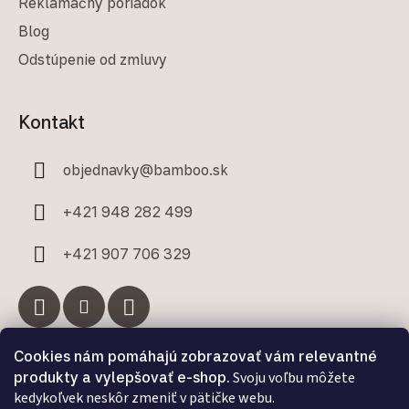
Reklamačný poriadok
Blog
Odstúpenie od zmluvy
Kontakt
objednavky
@
bamboo.sk
+421 948 282 499
+421 907 706 329
Cookies nám pomáhajú zobrazovať vám relevantné
Facebook
produkty a vylepšovať e-shop.
Svoju voľbu môžete
kedykoľvek neskôr zmeniť v pätičke webu.