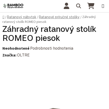
Prejsť na obsah
Hľadať
NÁKU
Domov
Záhradný
/
Ratanový nábytok
/
Ratanové príručné stolíky
/
ratanový stolík ROMEO piesok
Záhradný ratanový stolík
ROMEO piesok
Priemerné hodnotenie produktu je 0,0 z 5 hviezdičiek.
Neohodnotené
Podrobnosti hodnotenia
Značka:
OLTRE