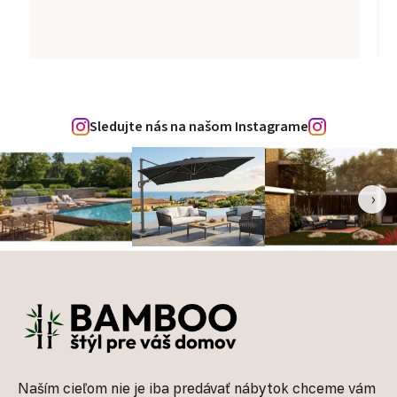
Sledujte nás na našom Instagrame
‹
›
Zápätie
Naším cieľom nie je iba predávať nábytok chceme vám