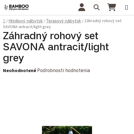
Prejsť na obsah
Hľadať
NÁKU
Domov
Záhradný rohový set
/
Hliníkový nábytok
/
Terasový nábytok
/
SAVONA antracit/light grey
Záhradný rohový set
SAVONA antracit/light
grey
Priemerné hodnotenie produktu je 0,0 z 5 hviezdičiek.
Neohodnotené
Podrobnosti hodnotenia