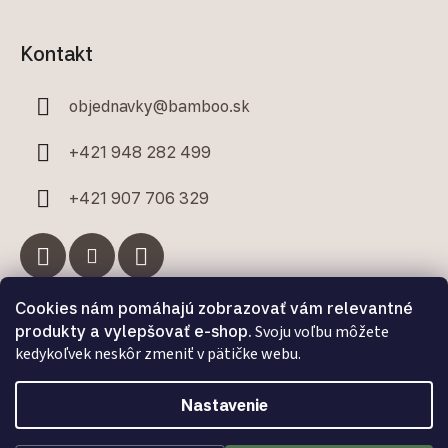
Kontakt
objednavky
@
bamboo.sk
+421 948 282 499
+421 907 706 329
Cookies nám pomáhajú zobrazovať vám relevantné
Facebook
produkty a vylepšovať e-shop.
Svoju voľbu môžete
kedykoľvek neskôr zmeniť v pätičke webu.
Nastavenie