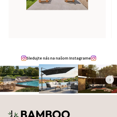
Sledujte nás na našom Instagrame
‹
›
Zápätie