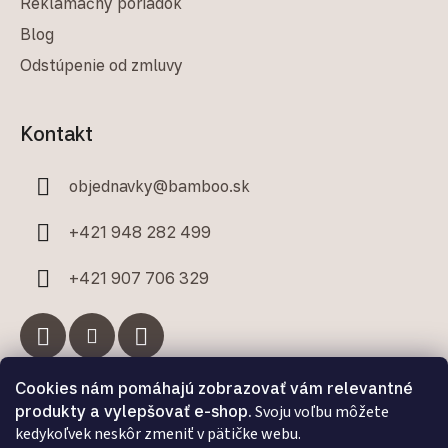
Reklamačný poriadok
Blog
Odstúpenie od zmluvy
Kontakt
objednavky
@
bamboo.sk
+421 948 282 499
+421 907 706 329
Cookies nám pomáhajú zobrazovať vám relevantné
Facebook
produkty a vylepšovať e-shop.
Svoju voľbu môžete
kedykoľvek neskôr zmeniť v pätičke webu.