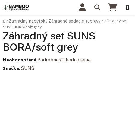
Prejsť na obsah
Hľadať
NÁKU
Domov
Záhradný set
/
Záhradný nábytok
/
Záhradné sedacie súpravy
/
SUNS BORA/soft grey
Záhradný set SUNS
BORA/soft grey
Priemerné hodnotenie produktu je 0,0 z 5 hviezdičiek.
Neohodnotené
Podrobnosti hodnotenia
Značka:
SUNS