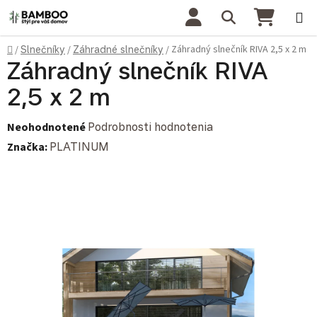
Prejsť na obsah
Hľadať
NÁKU
Domov
Záhradný slnečník RIVA 2,5 x 2 m
/
Slnečníky
/
Záhradné slnečníky
/
Záhradný slnečník RIVA
2,5 x 2 m
Priemerné hodnotenie produktu je 0,0 z 5 hviezdičiek.
Neohodnotené
Podrobnosti hodnotenia
Značka:
PLATINUM