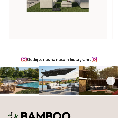
Sledujte nás na našom Instagrame
‹
›
Zápätie