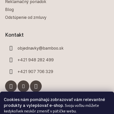
Reklamačný poriadok
Blog
Odstúpenie od zmluvy
Kontakt
objednavky
@
bamboo.sk
+421 948 282 499
+421 907 706 329
Cookies nám pomáhajú zobrazovať vám relevantné
Facebook
produkty a vylepšovať e-shop.
Svoju voľbu môžete
kedykoľvek neskôr zmeniť v pätičke webu.