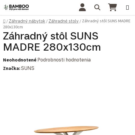
Prejsť na obsah
Hľadať
NÁKU
Domov
Záhradný stôl SUNS MADRE
/
Záhradný nábytok
/
Záhradné stoly
/
280x130cm
Záhradný stôl SUNS
MADRE 280x130cm
Priemerné hodnotenie produktu je 0,0 z 5 hviezdičiek.
Neohodnotené
Podrobnosti hodnotenia
Značka:
SUNS