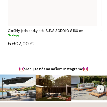
Okrúhly jedálenský stôl SUNS SOROLO Ø160 cm
Okr
Na dopyt
Odo
5 607,00 €
4 
5 1
Sledujte nás na našom Instagrame
‹
›
Zápätie