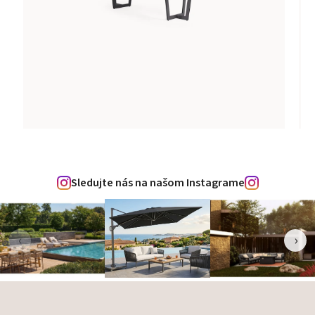
Sledujte nás na našom Instagrame
‹
›
Zápätie