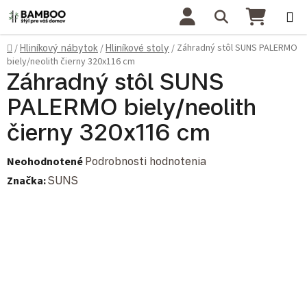
Prejsť na obsah
Hľadať
NÁKU
Domov
Záhradný stôl SUNS PALERMO
/
Hliníkový nábytok
/
Hliníkové stoly
/
biely/neolith čierny 320x116 cm
Záhradný stôl SUNS
PALERMO biely/neolith
čierny 320x116 cm
Priemerné hodnotenie produktu je 0,0 z 5 hviezdičiek.
Neohodnotené
Podrobnosti hodnotenia
Značka:
SUNS