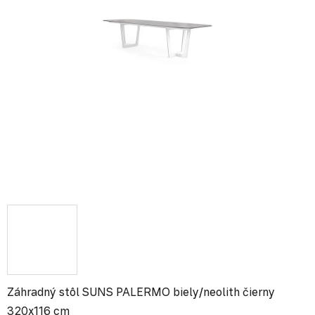
Záhradný stôl SUNS PALERMO biely/neolith čierny
320x116 cm