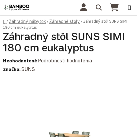
Prejsť na obsah
Hľadať
NÁKU
Domov
Záhradný stôl SUNS SIMI
/
Záhradný nábytok
/
Záhradné stoly
/
180 cm eukalyptus
Záhradný stôl SUNS SIMI
180 cm eukalyptus
Priemerné hodnotenie produktu je 0,0 z 5 hviezdičiek.
Neohodnotené
Podrobnosti hodnotenia
Značka:
SUNS