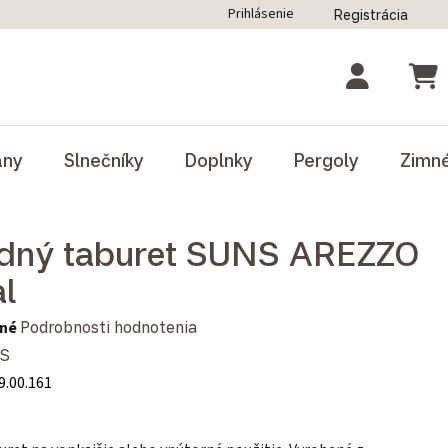
Prihlásenie
Registrácia
ný poriadok
Blog
Odstúpenie od zmluvy
NÁK
ány
Slnečníky
Doplnky
Pergoly
Zimn
dný taburet SUNS AREZZO
al
notenie produktu je 0,0 z 5 hviezdičiek.
né
Podrobnosti hodnotenia
S
9.00.161