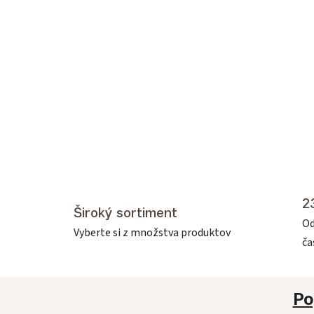
2
Široký sortiment
Od
Vyberte si z množstva produktov
č
Po