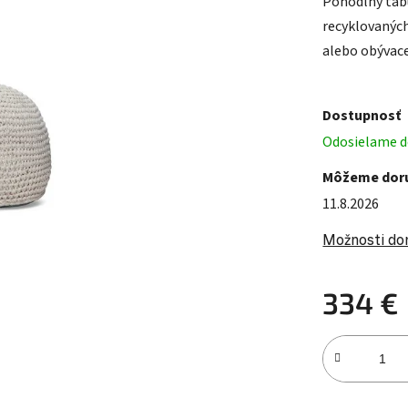
Pohodlný tabu
recyklovaných
alebo obývace
Dostupnosť
Odosielame d
Môžeme doru
11.8.2026
Možnosti do
334 €
Jednotková c