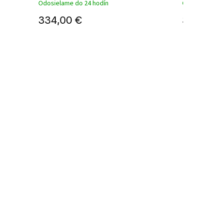
Odosielame do 24 hodín
Odosielame
334,00 €
334,00