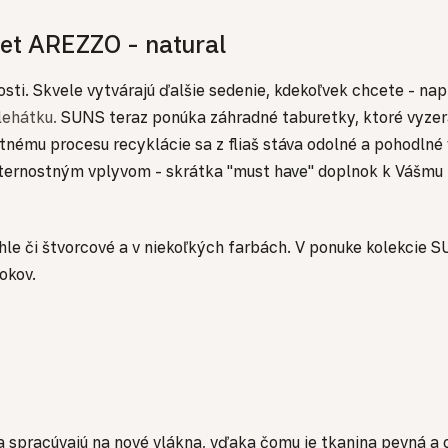
ret AREZZO - natural
. Skvele vytvárajú ďalšie sedenie, kdekoľvek chcete - naprí
lehátku.
SUNS teraz ponúka záhradné taburetky, ktoré vyzerajú
ntnému procesu recyklácie sa z fliaš stáva odolné a pohodlné
eternostným vplyvom - skrátka "must have" doplnok k Vášmu
rúhle či štvorcové a v niekoľkých farbách. V ponuke kolekcie
rokov.
sa spracúvajú na nové vlákna, vďaka čomu je tkanina pevná a