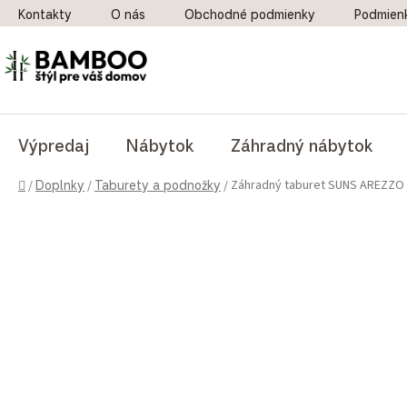
Prejsť na obsah
Kontakty
O nás
Obchodné podmienky
Podmien
Výpredaj
Nábytok
Záhradný nábytok
Domov
Záhradný taburet SUNS AREZZO 
/
Doplnky
/
Taburety a podnožky
/