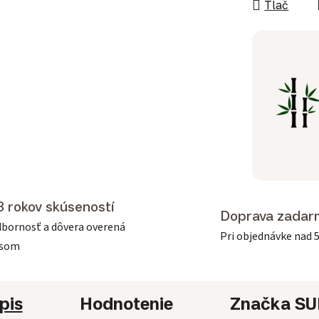
Tlač
3 rokov skúseností
Doprava zadar
bornosť a dôvera overená
Pri objednávke nad 
asom
pis
Hodnotenie
Značka
SU