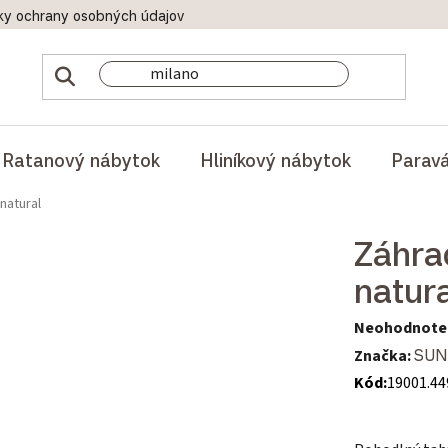
ky ochrany osobných údajov
Doprava a platby
Reklamač
Ratanový nábytok
Hliníkový nábytok
Parav
natural
Záhra
natur
Priemerné hod
Neohodnote
Značka:
SUN
Kód:
19001.44