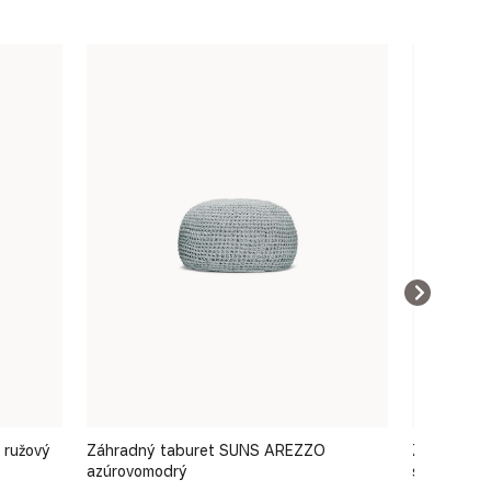
 ružový
Záhradný taburet SUNS AREZZO
Záhradný 
azúrovomodrý
svetlosivý