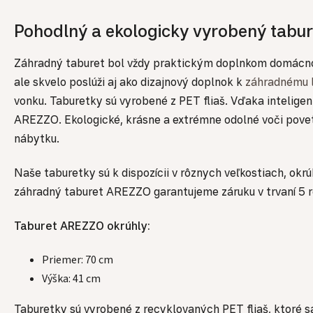
Pohodlný a ekologicky vyrobený tabu
Záhradný taburet bol vždy praktickým doplnkom domácnosti
ale skvelo poslúži aj ako dizajnový doplnok k
záhradnému 
vonku. Taburetky sú vyrobené z PET fliaš. Vďaka intelige
AREZZO. Ekologické, krásne a extrémne odolné voči pov
nábytku.
Naše taburetky sú k dispozícii v rôznych veľkostiach, ok
záhradný taburet AREZZO garantujeme záruku v trvaní 5 
Taburet AREZZO okrúhly:
Priemer: 70 cm
Výška: 41 cm
Taburetky sú vyrobené z recyklovaných PET fliaš, ktoré 