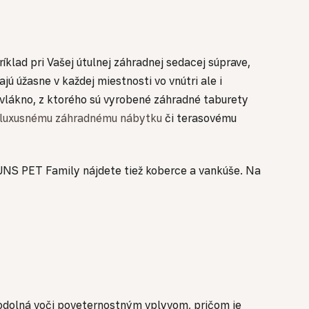
klad pri Vašej útulnej záhradnej sedacej súprave,
 úžasne v každej miestnosti vo vnútri ale i
 vlákno, z ktorého sú vyrobené záhradné taburety
luxusnému záhradnému nábytku
či terasovému
 SUNS PET Family nájdete tiež koberce a vankúše. Na
 odolná voči poveternostným vplyvom, pričom je