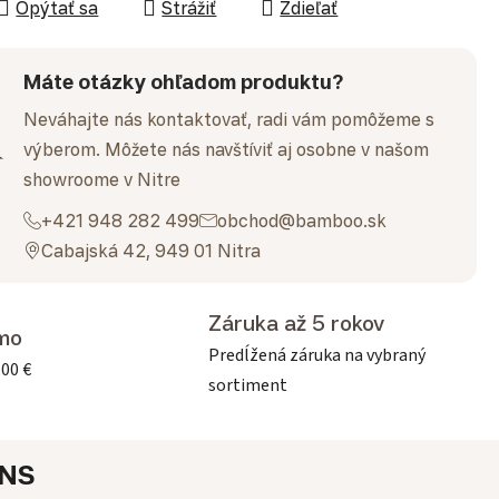
Opýtať sa
Strážiť
Zdieľať
Máte otázky ohľadom produktu?
Neváhajte nás kontaktovať, radi vám pomôžeme s
výberom. Môžete nás navštíviť aj osobne v našom
showroome v Nitre
+421 948 282 499
obchod@bamboo.sk
Cabajská 42, 949 01 Nitra
Záruka až 5 rokov
mo
Predĺžená záruka na vybraný
500 €
sortiment
NS