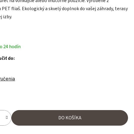
ret na vonkajšie alebo vnútorné použitie. Vyrobené z
 PET fliaš. Ekologický a skvelý doplnok do vašej záhrady, terasy
j izby.
o 24 hodín
čiť do:
ručenia
ena:
DO KOŠÍKA