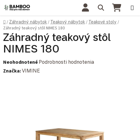
Prejsť na obsah
Hľadať
NÁKU
Domov
/
Záhradný nábytok
/
Teakový nábytok
/
Teakové stoly
/
Záhradný teakový stôl NIMES 180
Záhradný teakový stôl
NIMES 180
Priemerné hodnotenie produktu je 0,0 z 5 hviezdičiek.
Neohodnotené
Podrobnosti hodnotenia
Značka:
VIMINE