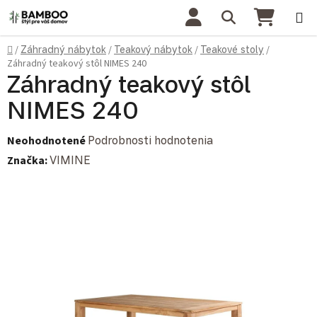
Prejsť na obsah
Hľadať
NÁKU
Domov
/
Záhradný nábytok
/
Teakový nábytok
/
Teakové stoly
/
Záhradný teakový stôl NIMES 240
Záhradný teakový stôl
NIMES 240
Priemerné hodnotenie produktu je 0,0 z 5 hviezdičiek.
Neohodnotené
Podrobnosti hodnotenia
Značka:
VIMINE