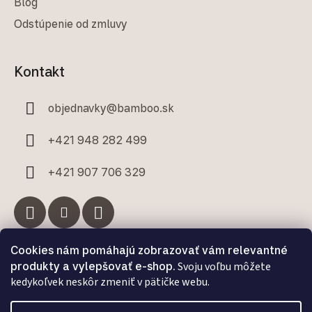
Blog
Odstúpenie od zmluvy
Kontakt
objednavky
@
bamboo.sk
+421 948 282 499
+421 907 706 329
Cookies nám pomáhajú zobrazovať vám relevantné
Facebook
produkty a vylepšovať e-shop.
Svoju voľbu môžete
kedykoľvek neskôr zmeniť v pätičke webu.