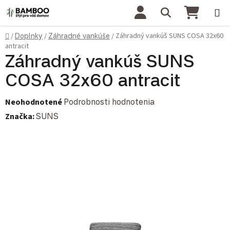
Prejsť na obsah
Hľadať
NÁKU
Domov
Záhradný vankúš SUNS COSA 32x60
/
Doplnky
/
Záhradné vankúše
/
antracit
Záhradný vankúš SUNS
COSA 32x60 antracit
Priemerné hodnotenie produktu je 0,0 z 5 hviezdičiek.
Neohodnotené
Podrobnosti hodnotenia
Značka:
SUNS