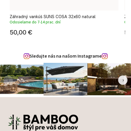
Záhradný vankúš SUNS COSA 32x60 natural
Záh
Odosielame do 7-14 prac. dní
Odo
50,00 €
50
Sledujte nás na našom Instagrame
‹
›
Zápätie