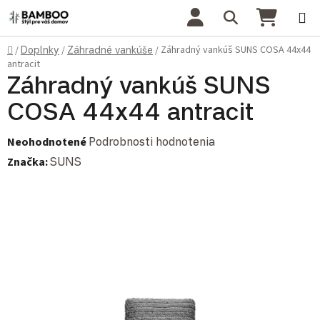
Prejsť na obsah
Hľadať
NÁKU
Domov
Záhradný vankúš SUNS COSA 44x44
/
Doplnky
/
Záhradné vankúše
/
antracit
Záhradný vankúš SUNS
COSA 44x44 antracit
Priemerné hodnotenie produktu je 0,0 z 5 hviezdičiek.
Neohodnotené
Podrobnosti hodnotenia
Značka:
SUNS