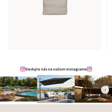
Sledujte nás na našom Instagrame
‹
›
Zápätie