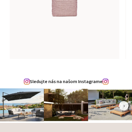
Sledujte nás na našom Instagrame
‹
›
Zápätie