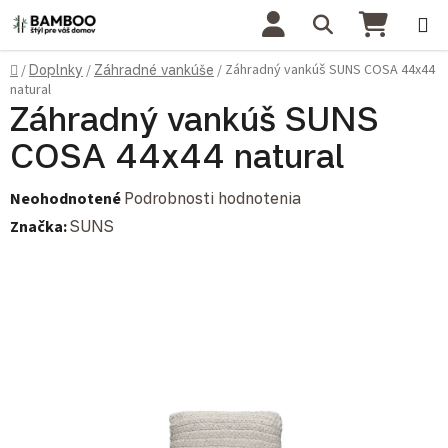
Prejsť na obsah
Hľadať
NÁKU
Domov
Záhradný vankúš SUNS COSA 44x44
/
Doplnky
/
Záhradné vankúše
/
natural
Záhradný vankúš SUNS
COSA 44x44 natural
Priemerné hodnotenie produktu je 0,0 z 5 hviezdičiek.
Neohodnotené
Podrobnosti hodnotenia
Značka:
SUNS