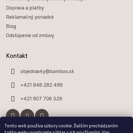
Doprava a platby
Reklamačný poriadok
Blog
Odstúpenie od zmluvy
Kontakt
objednavky
@
bamboo.sk
+421 948 282 499
+421 907 706 329
Tento web používa súbory cookie. Ďalším prechádzaním
tohto webu vyjadrujete súhlas s ich používaním. Viac