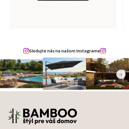
Sledujte nás na našom Instagrame
‹
›
Zápätie