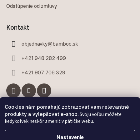
Odstúpenie od zmluvy
Kontakt
objednavky
@
bamboo.sk
+421 948 282 499
+421 907 706 329
Cookies nám pomáhajú zobrazovať vám relevantné
Facebook
produkty a vylepšovať e-shop.
Svoju voľbu môžete
kedykoľvek neskôr zmeniť v pätičke webu.
Nastavenie