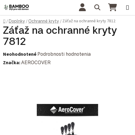
Prejsť na obsah
Hľadať
NÁKU
Domov
Záťaž na ochranné kryty 7812
/
Doplnky
/
Ochranné kryty
/
Záťaž na ochranné kryty
7812
Priemerné hodnotenie produktu je 0,0 z 5 hviezdičiek.
Neohodnotené
Podrobnosti hodnotenia
Značka:
AEROCOVER