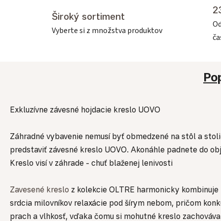
2
Široký sortiment
Od
Vyberte si z množstva produktov
č
Po
Exkluzívne závesné hojdacie kreslo UOVO
Záhradné vybavenie nemusí byť obmedzené na stôl a stoličk
predstaviť závesné kreslo UOVO. Akonáhle padnete do objat
Kreslo visí v záhrade - chuť blaženej lenivosti
Zavesené kreslo
z kolekcie OLTRE harmonicky kombinuje 
srdcia milovníkov relaxácie pod šírym nebom, pričom konku
prach a vlhkosť, vďaka čomu si mohutné kreslo zachováva 