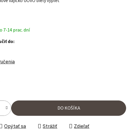
ové vajíčko UOVO biely výplet
 7-14 prac. dní
čiť do:
ručenia
%
ena:
DO KOŠÍKA
Opýtať sa
Strážiť
Zdieľať