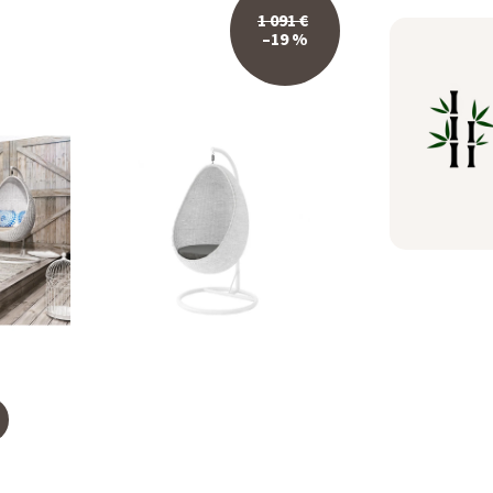
1 091 €
–19 %