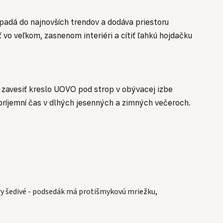
apadá do najnovších trendov a dodáva priestoru
vo veľkom, zasnenom interiéri a cítiť ľahkú hojdačku
 zavesiť kreslo UOVO pod strop v obývacej izbe
ríjemní čas v dlhých jesenných a zimných večeroch.
ry šedivé - podsedák má protišmykovú mriežku,