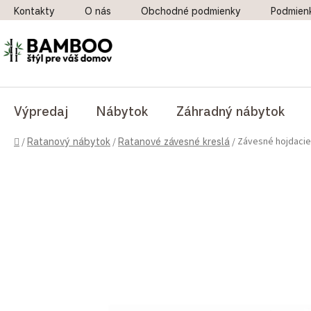
Prejsť na obsah
Kontakty
O nás
Obchodné podmienky
Podmien
Výpredaj
Nábytok
Záhradný nábytok
Domov
Závesné hojdacie
/
Ratanový nábytok
/
Ratanové závesné kreslá
/