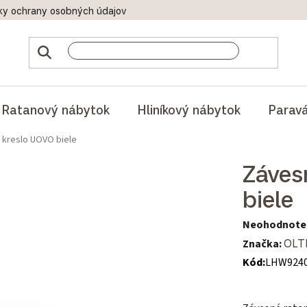
ky ochrany osobných údajov
Doprava a platby
Reklamač
Ratanový nábytok
Hliníkový nábytok
Parav
 kreslo UOVO biele
Záves
biele
Priemerné hod
Neohodnote
Značka:
OLT
Kód:
LHW924