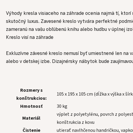
Výhody kresla visiaceho na záhrade ocenia najmä tí, ktorí
skutočný luxus. Zavesené kreslo vytvára perfektné podmien
zameranú na vašu obľúbenú knihu alebo hudbu v úplnej izolá
Kreslo visí na záhrade
Exkluzívne závesné kreslo nemusí byť umiestnené len na 
alebo v detskej izbe. Dizajnérsky nábytok bude zaujímav
Rozmery s
105 x 195 x 105 cm (dĺžka x výška x šírk
konštrukciou:
Hmotnosť
30 kg
výplet z polyetylénu, povrch z polye
Materiál
konštrukcia z kovu
Čistenie
utierať navlhčenou handričkou, vapk