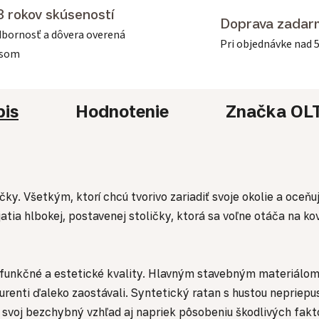
3 rokov skúseností
Doprava zadar
bornosť a dôvera overená
Pri objednávke nad 
asom
pis
Hodnotenie
Značka
OL
y. Všetkým, ktorí chcú tvorivo zariadiť svoje okolie a oceň
ia hlbokej, postavenej stoličky, ktorá sa voľne otáča na kov
funkčné a estetické kvality. Hlavným stavebným materiálom
renti ďaleko zaostávali. Syntetický ratan s hustou nepriepu
svoj bezchybný vzhľad aj napriek pôsobeniu škodlivých fakt