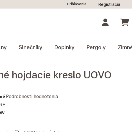
Prihlásenie
Registrácia
ný poriadok
Blog
Odstúpenie od zmluvy
NÁK
ány
Slnečníky
Doplnky
Pergoly
Zimn
né hojdacie kreslo UOVO
notenie produktu je 0,0 z 5 hviezdičiek.
né
Podrobnosti hodnotenia
RE
0W