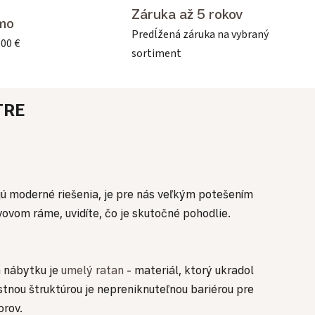
Záruka až 5 rokov
mo
Predĺžená záruka na vybraný
500 €
sortiment
TRE
ujú moderné riešenia, je pre nás veľkým potešením
ovom ráme, uvidíte, čo je skutočné pohodlie.
 nábytku je
umelý ratan
- materiál, ktorý ukradol
stnou štruktúrou je nepreniknuteľnou bariérou pre
orov.