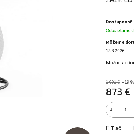
Závesné ratan
Dostupnosť
Odosielame do
Môžeme doru
18.8.2026
Možnosti do
1 091 €
–19 
873 €
Jednotková c
Tlač