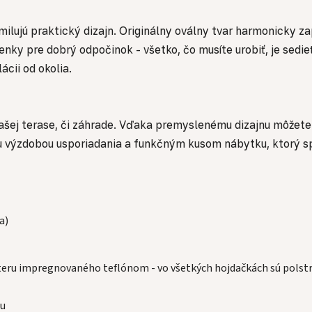
 milujú praktický dizajn. Originálny oválny tvar harmonicky z
ky pre dobrý odpočinok - všetko, čo musíte urobiť, je sedieť 
cii od okolia.
vašej terase, či záhrade. Vďaka premyslenému dizajnu môžete
ou výzdobou usporiadania a funkčným kusom nábytku, ktorý sp
a)
steru impregnovaného teflónom - vo všetkých hojdačkách sú polst
ou