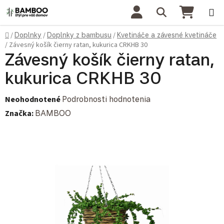
Prejsť na obsah
Hľadať
NÁKU
Domov
/
Doplnky
/
Doplnky z bambusu
/
Kvetináče a závesné kvetináče
/
Závesný košík čierny ratan, kukurica CRKHB 30
Závesný košík čierny ratan,
kukurica CRKHB 30
Priemerné hodnotenie produktu je 0,0 z 5 hviezdičiek.
Neohodnotené
Podrobnosti hodnotenia
Značka:
BAMBOO