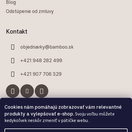
Blog
Odstúpenie od zmluvy
Kontakt
objednavky
@
bamboo.sk
+421 948 282 499
+421 907 706 329
Cookies nám pomáhajú zobrazovať vám relevantné
Facebook
produkty a vylepšovať e-shop.
Svoju voľbu môžete
kedykoľvek neskôr zmeniť v pätičke webu.