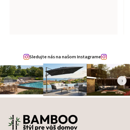
Sledujte nás na našom Instagrame
‹
›
Zápätie