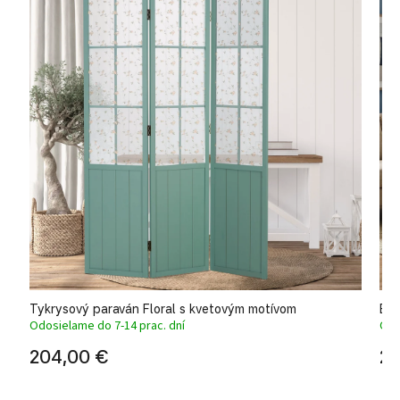
Tykrysový paraván Floral s kvetovým motívom
Ele
Odosielame do 7-14 prac. dní
Odo
204,00 €
25