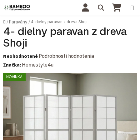
Prejsť na obsah
Hľadať
NÁKU
Domov
4- dielny paravan z dreva Shoji
/
Paravány
/
4- dielny paravan z dreva
Shoji
Priemerné hodnotenie produktu je 0,0 z 5 hviezdičiek.
Neohodnotené
Podrobnosti hodnotenia
Značka:
Homestyle4u
NOVINKA