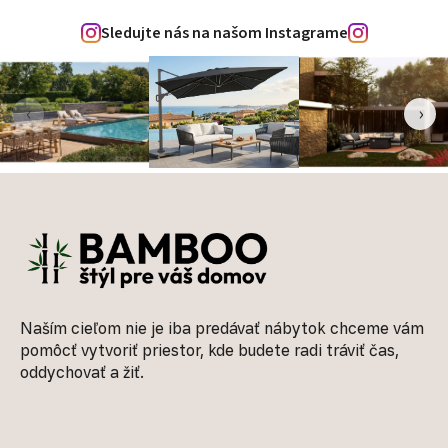
Sledujte nás na našom Instagrame
‹
›
Zápätie
Naším cieľom nie je iba predávať nábytok chceme vám
pomôcť vytvoriť priestor, kde budete radi tráviť čas,
oddychovať a žiť.