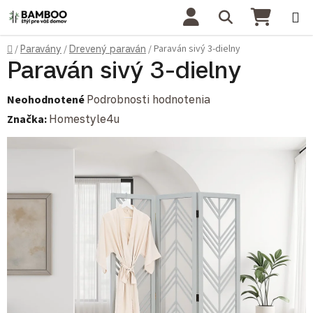
Prejsť na obsah
Hľadať
NÁKU
Domov
Paraván sivý 3-dielny
/
Paravány
/
Drevený paraván
/
Paraván sivý 3-dielny
Priemerné hodnotenie produktu je 0,0 z 5 hviezdičiek.
Neohodnotené
Podrobnosti hodnotenia
Značka:
Homestyle4u