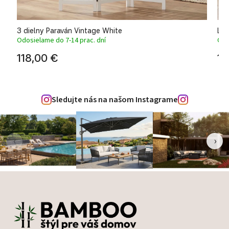
3 dielny Paraván Vintage White
Lam
Odosielame do 7-14 prac. dní
Odo
118,00 €
14
Sledujte nás na našom Instagrame
‹
›
Zápätie