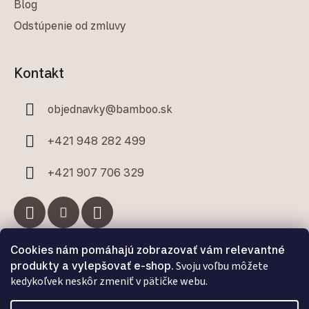
Blog
Odstúpenie od zmluvy
Kontakt
objednavky
@
bamboo.sk
+421 948 282 499
+421 907 706 329
Cookies nám pomáhajú zobrazovať vám relevantné
Facebook
produkty a vylepšovať e-shop.
Svoju voľbu môžete
kedykoľvek neskôr zmeniť v pätičke webu.