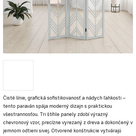
Čisté línie, grafická sofistikovanosť a nádych ľahkosti –
tento paraván spája moderný dizajn s praktickou
všestrannosťou. Tri štíhle panely zdobí výrazný
chevronový vzor, precízne vyrezaný z dreva a dokončený v
jemnom odtieni sivej. Otvorené konštrukcie vytvárajú