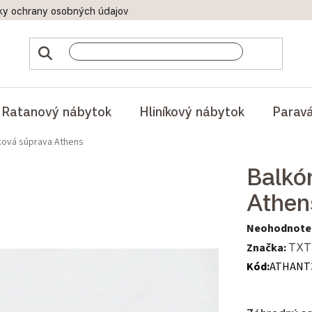
ky ochrany osobných údajov
Doprava a platby
Reklamač
Ratanový nábytok
Hliníkový nábytok
Parav
íková súprava Athens
Balkó
Athen
Priemerné hod
Neohodnote
Značka:
TXT
Kód:
ATHANT