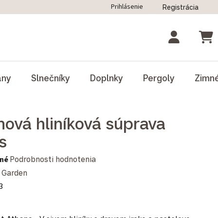
Prihlásenie
Registrácia
ný poriadok
Blog
Odstúpenie od zmluvy
NÁK
ány
Slnečníky
Doplnky
Pergoly
Zimn
nová hliníková súprava
s
notenie produktu je 0,0 z 5 hviezdičiek.
né
Podrobnosti hodnotenia
 Garden
3