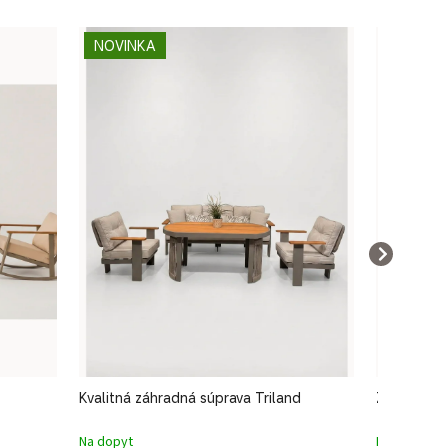
NOVINKA
NOVINK
Kvalitná záhradná súprava Triland
Záhradná 
Na dopyt
Na dopyt