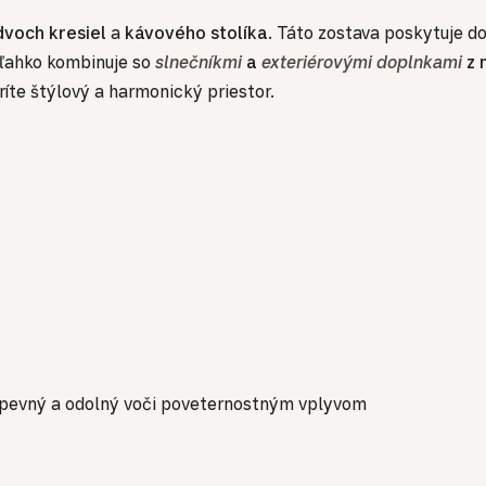
dvoch kresiel
a
kávového stolíka
. Táto zostava poskytuje d
 ľahko kombinuje so
slnečníkmi
a
exteriérovými doplnkami
z 
íte štýlový a harmonický priestor.
ý, pevný a odolný voči poveternostným vplyvom