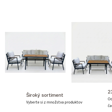
2
Široký sortiment
Od
Vyberte si z množstva produktov
č