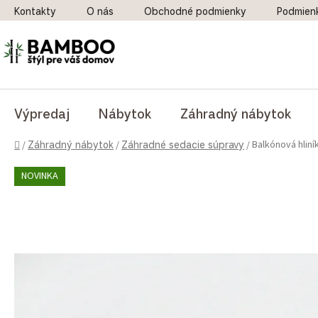
Prejsť na obsah
Kontakty
O nás
Obchodné podmienky
Podmien
Výpredaj
Nábytok
Záhradný nábytok
Domov
Balkónová hlin
/
Záhradný nábytok
/
Záhradné sedacie súpravy
/
NOVINKA