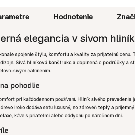
arametre
Hodnotenie
Znač
rná elegancia v sivom hliníku
nalé spojenie štýlu, komfortu a kvality za prijateľnú cenu. T
dizajn.
Sivá hliníková konštrukcia
doplnená o
podrúčky a st
telovo-sivým čalúnením.
 na pohodlie
mfort pri každodennom používaní. Hliník sivého prevedenia 
 drevo iroko dodáva setu luxusný, no zároveň teplý a príjemn
relaxe, káve s priateľmi alebo oddychu po náročnom dni.
íle