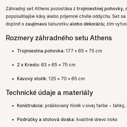
Záhradný set Athens pozostáva z
trojmiestnej pohovky
,
popoludňajšie kávy alebo príjemné chvíle oddychu. Set sa
doplniť o
zaujímavú
taburetku
alebo
dekoráciu
,
čím vytvor
Rozmery záhradného setu Athens
Trojmiestna pohovka:
177 × 65 × 75 cm
2 x Kreslo:
63 × 65 × 75 cm
Kávový stolík:
125 × 70 × 65 cm
Technické údaje a materiály
Konštrukcia:
práškovaný hliník v sivej farbe – ľahk
Podrúčky a stolová doska:
kvalitné drevo iroko