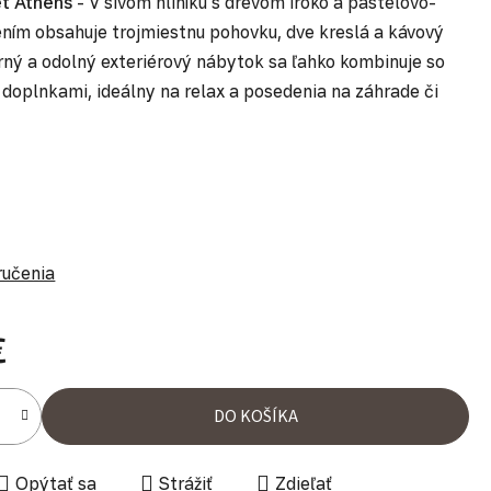
t Athens
- V sivom hliníku s drevom iroko a pastelovo-
ním obsahuje trojmiestnu pohovku, dve kreslá a kávový
rný a odolný exteriérový nábytok sa ľahko kombinuje so
 doplnkami, ideálny na relax a posedenia na záhrade či
ručenia
€
ena:
DO KOŠÍKA
Opýtať sa
Strážiť
Zdieľať