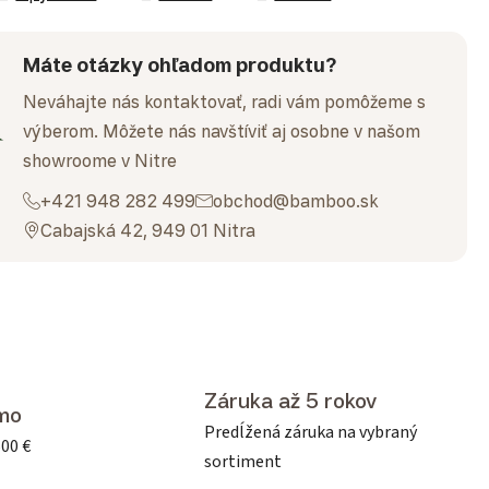
Máte otázky ohľadom produktu?
Neváhajte nás kontaktovať, radi vám pomôžeme s
výberom. Môžete nás navštíviť aj osobne v našom
showroome v Nitre
+421 948 282 499
obchod@bamboo.sk
Cabajská 42, 949 01 Nitra
Záruka až 5 rokov
mo
Predĺžená záruka na vybraný
500 €
sortiment