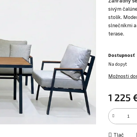
Záhradný se
sivým čalúne
stolík. Mode
slnečníkmi a
terase.
Dostupnosť
Na dopyt
Možnosti do
1 225 
Jednotková c
Tlač