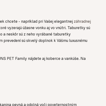
k chcete - napríklad pri Vašej elegantnej
záhradnej
ré vyzerajú úžasne vonku aj vo vnútri. Taburetky sú
no a neskôr sú z neho vyrábané taburetky
m prevedení sú skvelý doplnok k Vášmu luxusnému
 SUNS PET Family nájdete aj koberce a vankúše. Na
 tkanina pevná a odolná voči poveternostným