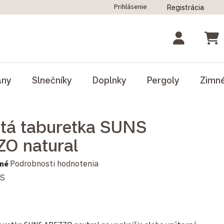
Prihlásenie
Registrácia
ný poriadok
Blog
Odstúpenie od zmluvy
NÁK
ány
Slnečníky
Doplnky
Pergoly
Zimn
tá taburetka SUNS
O natural
notenie produktu je 0,0 z 5 hviezdičiek.
né
Podrobnosti hodnotenia
S