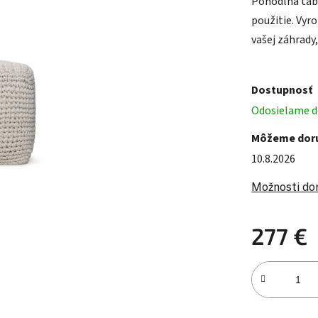
Pohodlná tab
použitie. Vyr
vašej záhrady,
Dostupnosť
Odosielame d
Môžeme doru
10.8.2026
Možnosti do
277 €
Jednotková c