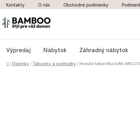
Prejsť na obsah
Kontakty
O nás
Obchodné podmienky
Podmien
Výpredaj
Nábytok
Záhradný nábytok
Domov
Hranatá taburetka SUNS AREZZO 
/
Doplnky
/
Taburety a podnožky
/