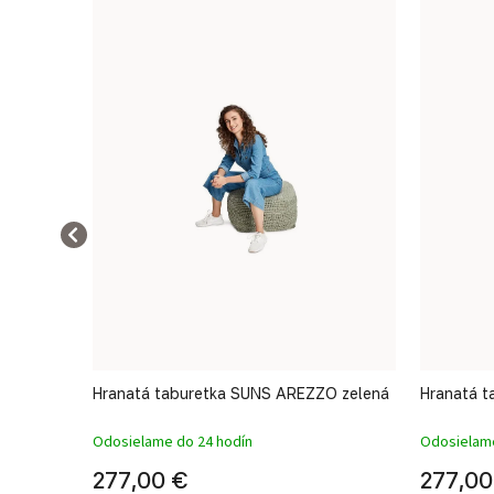
ZO
Hranatá taburetka SUNS AREZZO zelená
Hranatá 
Odosielame do 24 hodín
Odosielame
277,00 €
277,00