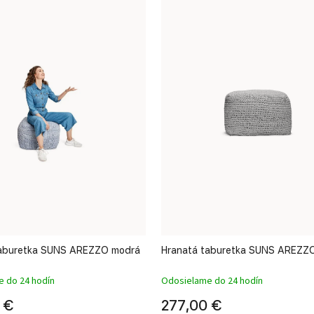
taburetka SUNS AREZZO modrá
Hranatá taburetka SUNS AREZZO
 do 24 hodín
Odosielame do 24 hodín
 €
277,00 €