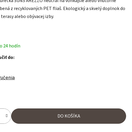
uretka SUNS AREZZO neutral na vonkajšie alebo vnútorné
obená z recyklovaných PET fliaš. Ekologický a skvelý doplnok do
 terasy alebo obývacej izby.
o 24 hodín
čiť do:
ručenia
ena:
DO KOŠÍKA