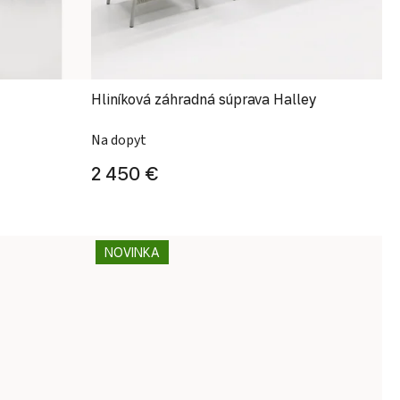
Hliníková záhradná súprava Halley
Na dopyt
2 450 €
NOVINKA