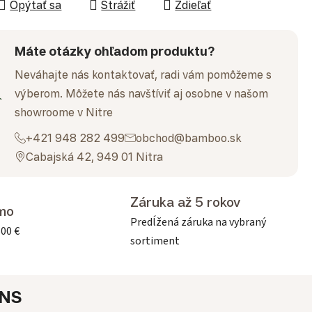
Opýtať sa
Strážiť
Zdieľať
Máte otázky ohľadom produktu?
Neváhajte nás kontaktovať, radi vám pomôžeme s
výberom. Môžete nás navštíviť aj osobne v našom
showroome v Nitre
+421 948 282 499
obchod@bamboo.sk
Cabajská 42, 949 01 Nitra
Záruka až 5 rokov
mo
Predĺžená záruka na vybraný
500 €
sortiment
NS