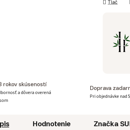
Tlač
3 rokov skúseností
Doprava zadar
bornosť a dôvera overená
Pri objednávke nad 
asom
pis
Hodnotenie
Značka
SU