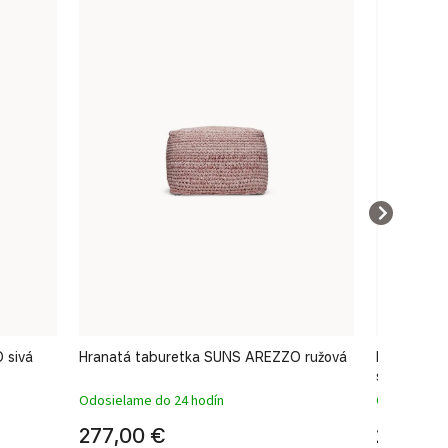
 sivá
Hranatá taburetka SUNS AREZZO ružová
Hranatá t
svetlosivá
Odosielame do 24 hodín
Odosielame
277,00 €
277,00