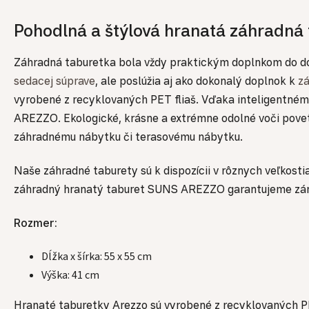
Pohodlná a štýlová hranatá záhradná
Záhradná taburetka bola vždy praktickým doplnkom do dom
sedacej súprave
, ale poslúžia aj ako dokonalý doplnok k
z
vyrobené z recyklovaných PET fliaš. Vďaka inteligentnému
AREZZO. Ekologické, krásne a extrémne odolné voči pov
záhradnému nábytku či terasovému nábytku.
Naše záhradné taburety sú k dispozícii v rôznych veľkosti
záhradný hranatý taburet SUNS AREZZO garantujeme záruk
Rozmer:
Dĺžka x šírka: 55 x 55 cm
Výška: 41 cm
Hranaté taburetky Arezzo sú vyrobené z recyklovaných PE