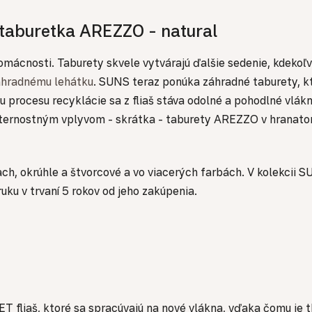
 taburetka AREZZO - natural
ácnosti. Taburety skvele vytvárajú ďalšie sedenie, kdekoľve
áhradnému lehátku
. SUNS teraz ponúka záhradné taburety, kto
 procesu recyklácie sa z fliaš stáva odolné a pohodlné vlák
eternostným vplyvom - skrátka - taburety AREZZO v hranato
ach, okrúhle a štvorcové a vo viacerých farbách. V kolekcii
u v trvaní 5 rokov od jeho zakúpenia.
T fliaš, ktoré sa spracúvajú na nové vlákna, vďaka čomu je