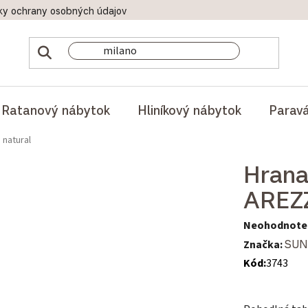
ky ochrany osobných údajov
Doprava a platby
Reklamač
Ratanový nábytok
Hliníkový nábytok
Parav
natural
Hrana
AREZZ
Priemerné hod
Neohodnote
Značka:
SUN
Kód:
3743