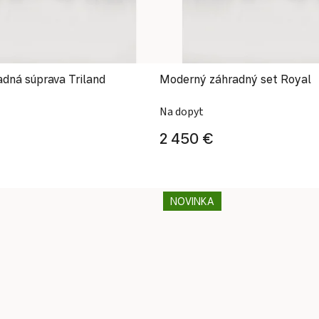
adná súprava Triland
Moderný záhradný set Royal
Na dopyt
2 450 €
NOVINKA