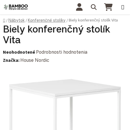
Prejsť na obsah
Hľadať
NÁKU
Domov
Biely konferenčný stolík Vita
/
Nábytok
/
Konferenčné stolíky
/
Biely konferenčný stolík
Vita
Priemerné hodnotenie produktu je 0,0 z 5 hviezdičiek.
Neohodnotené
Podrobnosti hodnotenia
Značka:
House Nordic