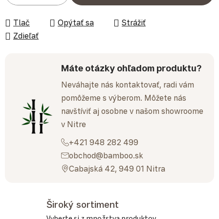
Tlač
Opýtať sa
Strážiť
Zdieľať
Máte otázky ohľadom produktu?
Neváhajte nás kontaktovať, radi vám
pomôžeme s výberom. Môžete nás
navštíviť aj osobne v našom showroome
v Nitre
+421 948 282 499
obchod@bamboo.sk
Cabajská 42, 949 01 Nitra
Široký sortiment
Vyberte si z množstva produktov