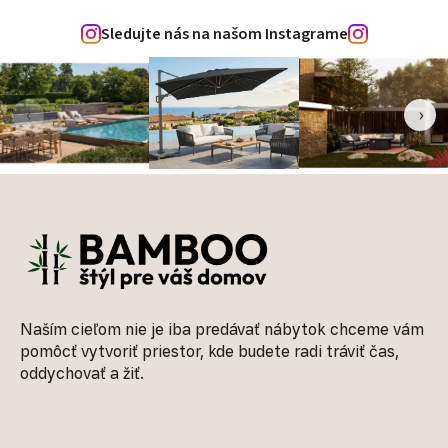
Sledujte nás na našom Instagrame
‹
›
Zápätie
Naším cieľom nie je iba predávať nábytok chceme vám
pomôcť vytvoriť priestor, kde budete radi tráviť čas,
oddychovať a žiť.