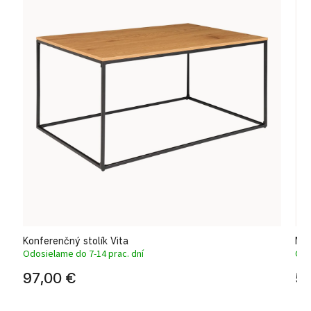
Konferenčný stolík Vita
Mod
Odosielame do 7-14 prac. dní
Odo
97,00 €
52