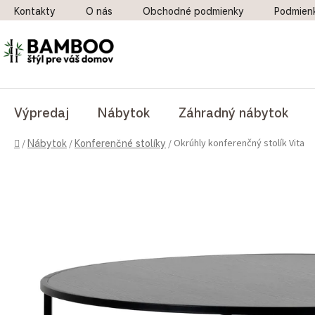
Prejsť na obsah
Kontakty
O nás
Obchodné podmienky
Podmien
Výpredaj
Nábytok
Záhradný nábytok
Domov
Okrúhly konferenčný stolík Vita
/
Nábytok
/
Konferenčné stolíky
/