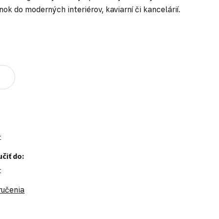
nok do moderných interiérov, kaviarní či kancelárií.
t
čiť do:
t
ručenia