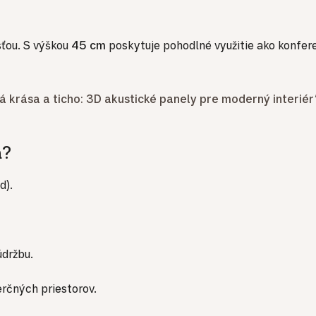
sťou. S výškou
45 cm
poskytuje pohodlné využitie ako konfere
á krása a ticho: 3D akustické panely pre moderný interiér
a?
d).
držbu.
rčných priestorov.