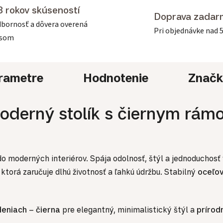
3 rokov skúseností
Doprava zadar
bornosť a dôvera overená
Pri objednávke nad 
asom
rametre
Hodnotenie
Znač
moderný stolík s čiernym rá
o moderných interiérov. Spája odolnosť, štýl a jednoduchos
, ktorá zaručuje dlhú životnosť a ľahkú údržbu. Stabilný
oceľov
deniach
–
čierna
pre elegantný, minimalistický štýl a
prírod