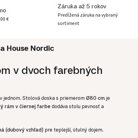
Záruka až 5 rokov
mo
Predĺžená záruka na vybraný
500 €
sortiment
ka
House Nordic
mom v dvoch farebných
ť v jednom. Stolová doska s priemerom
Ø80 cm
je
ý rám v čiernej farbe
dodáva stolu pevnosť a
ná (dubový vzhľad)
pre teplejší, útulný dojem.