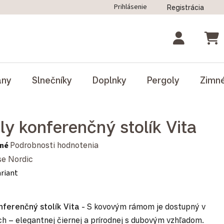
Prihlásenie
Registrácia
ný poriadok
Blog
Odstúpenie od zmluvy
NÁK
ány
Slnečníky
Doplnky
Pergoly
Zimn
ly konferenčný stolík Vita
notenie produktu je 0,0 z 5 hviezdičiek.
né
Podrobnosti hodnotenia
e Nordic
ariant
ferenčný stolík Vita
- S kovovým rámom je dostupný v
h – elegantnej čiernej a prírodnej s dubovým vzhľadom.