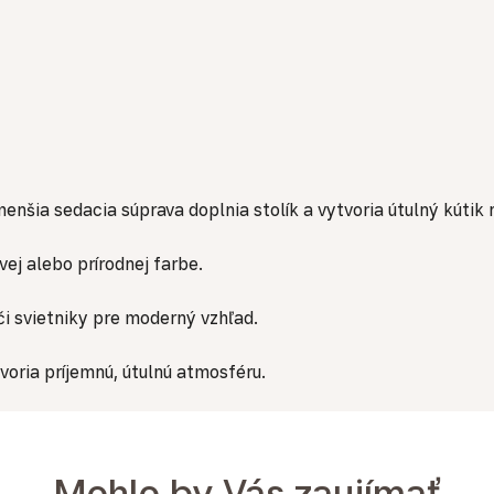
enšia sedacia súprava doplnia stolík a vytvoria útulný kútik
vej alebo prírodnej farbe.
či svietniky pre moderný vzhľad.
voria príjemnú, útulnú atmosféru.
Mohlo by Vás zaujímať