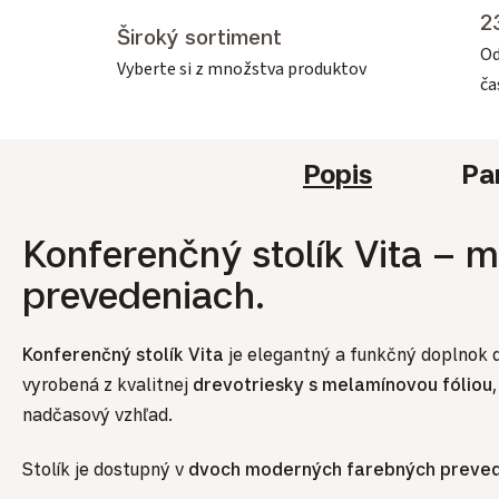
2
Široký sortiment
Od
Vyberte si z množstva produktov
č
Popis
Pa
Konferenčný stolík Vita – 
prevedeniach.
Konferenčný stolík Vita
je elegantný a funkčný doplnok d
vyrobená z kvalitnej
drevotriesky s melamínovou fóliou
nadčasový vzhľad.
Stolík je dostupný v
dvoch moderných farebných preve