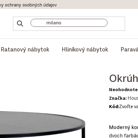
ky ochrany osobných údajov
Doprava a platby
Reklamač
Ratanový nábytok
Hliníkový nábytok
Parav
Okrúh
Priemerné hod
Neohodnote
Značka:
Hous
Kód:
Zvoľte v
Moderný kon
dvoch farbác