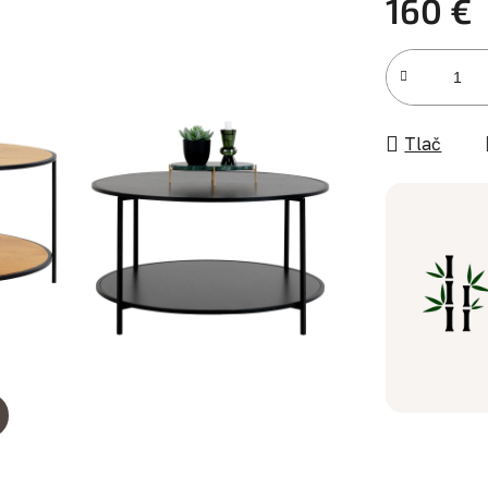
160 €
Jednotková c
Tlač