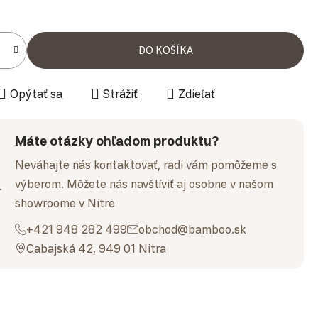
ena:
DO KOŠÍKA
Opýtať sa
Strážiť
Zdieľať
Máte otázky ohľadom produktu?
Neváhajte nás kontaktovať, radi vám pomôžeme s
výberom. Môžete nás navštíviť aj osobne v našom
showroome v Nitre
+421 948 282 499
obchod@bamboo.sk
Cabajská 42, 949 01 Nitra