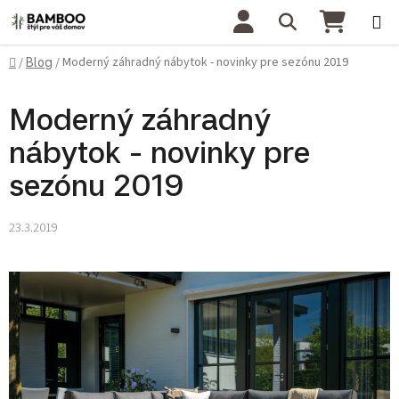
Prejsť na obsah
Hľadať
NÁKU
Domov
Moderný záhradný nábytok - novinky pre sezónu 2019
/
Blog
/
Moderný záhradný
nábytok - novinky pre
sezónu 2019
23.3.2019