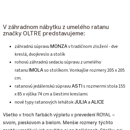
V záhradnom nábytku z umelého ratanu
značky OLTRE predstavujeme:
záhradnú súpravu
MONZA
v tradičnom zložení - dve
kreslá, dvojkreslo a stolík
rohovú záhradnú sedaciu súpravu z umelého
ratanu
IMOLA
so stolíkom. Vonkajšie rozmery 205 x 205
cm.
ratanovú jedálenskú súpravu
ASTI
s rozmermi stola 155
x 85 x výška 74 cm a šiestimi kreslami.
nové typy ratanových lehátok
JULIA
a
ALICE
Všetko v troch farbách výpletu v prevedení ROYAL –
sivom, pieskovom a bielom. Menšie rozmery týchto