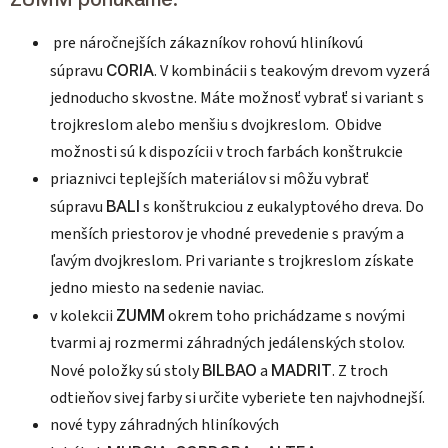
pre náročnejších zákazníkov rohovú hliníkovú
súpravu
CORIA
. V kombinácii s teakovým drevom vyzerá
jednoducho skvostne. Máte možnosť vybrať si variant s
trojkreslom alebo menšiu s dvojkreslom. Obidve
možnosti sú k dispozícii v troch farbách konštrukcie
priaznivci teplejších materiálov si môžu vybrať
súpravu
BALI
s konštrukciou z eukalyptového dreva. Do
menších priestorov je vhodné prevedenie s pravým a
ľavým dvojkreslom. Pri variante s trojkreslom získate
jedno miesto na sedenie naviac.
v kolekcii
ZUMM
okrem toho prichádzame s novými
tvarmi aj rozmermi záhradných jedálenských stolov.
Nové položky sú stoly
BILBAO
a
MADRIT
. Z troch
odtieňov sivej farby si určite vyberiete ten najvhodnejší.
nové typy záhradných hliníkových