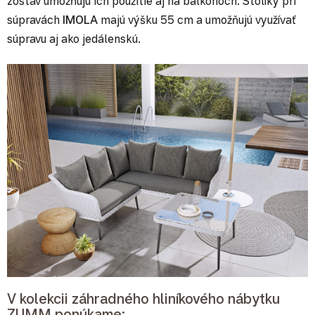
zostáv umožňujú ich použitie aj na balkónoch. Stolíky pri
súpravách
IMOLA
majú výšku 55 cm a umožňujú využívať
súpravu aj ako jedálenskú.
V kolekcii záhradného hliníkového nábytku
ZUMM ponúkame: