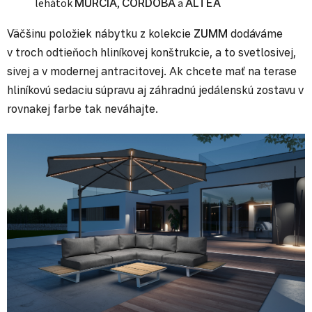
lehátok
MURCIA
,
CORDOBA
a
ALTEA
Väčšinu položiek nábytku z kolekcie
ZUMM
dodáváme
v troch odtieňoch hliníkovej konštrukcie, a to svetlosivej,
sivej a v modernej antracitovej. Ak chcete mať na terase
hliníkovú sedaciu súpravu aj záhradnú jedálenskú zostavu v
rovnakej farbe tak neváhajte.