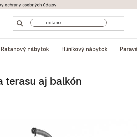
ky ochrany osobných údajov
Doprava a platby
Reklamač
Ratanový nábytok
Hliníkový nábytok
Parav
 terasu aj balkón