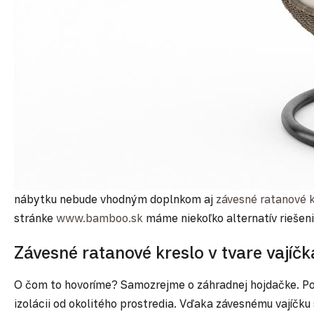
nábytku nebude vhodným doplnkom aj
závesné ratanové 
stránke
www.bamboo.sk
máme niekoľko alternatív riešenia
Závesné ratanové kreslo v tvare vajíčk
O čom to hovoríme? Samozrejme o záhradnej hojdačke. Ponú
izolácii od okolitého prostredia. Vďaka závesnému vajíčk