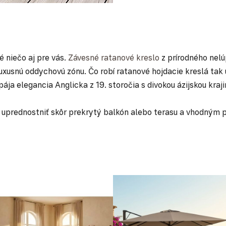
 niečo aj pre vás.
Závesné ratanové kreslo
z prírodného nelú
uxusnú oddychovú zónu. Čo robí ratanové hojdacie kreslá tak
spája elegancia Anglicka z 19. storočia s divokou ázijskou kr
ali uprednostniť skôr prekrytý balkón alebo terasu a vhodným