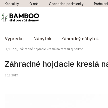
Prejsť na obsah
Kontakty
O nás
Obchodné podmienky
Podmien
Výpredaj
Nábytok
Záhradný nábytok
Domov
Záhradné hojdacie kreslá na terasu aj balkón
/
Blog
/
Záhradné hojdacie kreslá na
30.8.2019