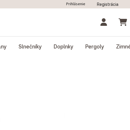
Prihlásenie
Registrácia
ný poriadok
Blog
Odstúpenie od zmluvy
NÁK
ány
Slnečníky
Doplnky
Pergoly
Zimn