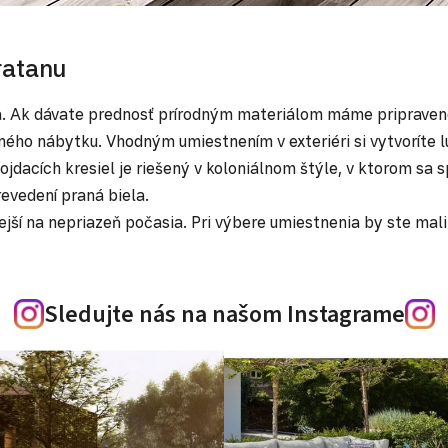
ratanu
a. Ak dávate prednosť prírodným materiálom máme pripravené
ného nábytku. Vhodným umiestnením v exteriéri si vytvoríte l
ojdacích kresiel je riešený v koloniálnom štýle, v ktorom sa 
revedení praná biela.
ivejší na nepriazeň počasia. Pri výbere umiestnenia by ste m
Sledujte nás na našom Instagrame