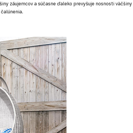
äčšiny záujemcov a súčasne ďaleko prevyšuje nosnosti väčšin
 čalúnenia.