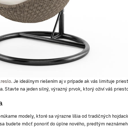
kreslo
. Je ideálnym riešením aj v prípade ak vás limituje pri
. Stavte na jeden silný, výrazný prvok, ktorý oživí váš priesto
a
kame modely, ktoré sa výrazne líšia od tradičných hojdacích
u sa budete môcť ponoriť do úplne nového, predtým neznámeho