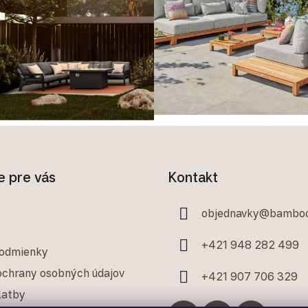
e pre vás
Kontakt
objednavky
@
bamboo
+421 948 282 499
odmienky
chrany osobných údajov
+421 907 706 329
latby