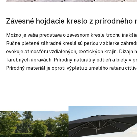
Závesné hojdacie kreslo z prírodného 
Možno je vaša predstava o závesnom kresle trochu inakši
Ručne pletené záhradné kreslá sú perlou v zbierke záhrad
evokuje atmosféru vzdialených, exotických krajín. Dizajn h
farebných úpravách. Prírodný naturálny odtieň a biely v p
Prírodný materiál je oproti výpletu z umelého ratanu citl