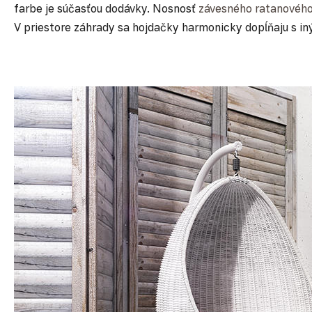
farbe je súčasťou dodávky. Nosnosť
závesného ratanového
V priestore záhrady sa hojdačky harmonicky dopĺňaju s i