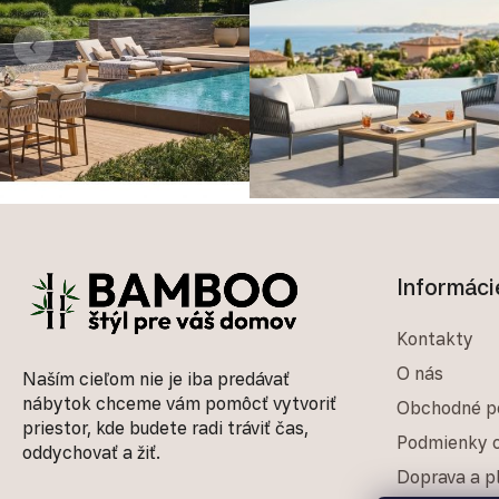
‹
Zápätie
Informáci
Kontakty
O nás
Naším cieľom nie je iba predávať
nábytok chceme vám pomôcť vytvoriť
Obchodné p
priestor, kde budete radi tráviť čas,
Podmienky o
oddychovať a žiť.
Doprava a p