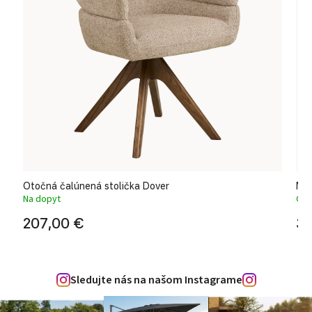
Otočná čalúnená stolička Dover
Mod
Na dopyt
Odo
207,00 €
33
Sledujte nás na našom Instagrame