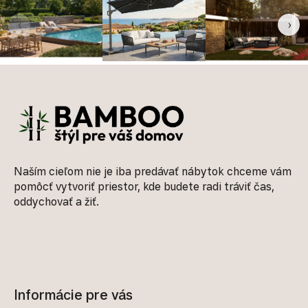
‹
›
Zápätie
Naším cieľom nie je iba predávať nábytok chceme vám
pomôcť vytvoriť priestor, kde budete radi tráviť čas,
oddychovať a žiť.
Informácie pre vás