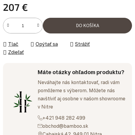
207 €
Jednotková cena:
DO KOŠÍKA
Tlač
Opýtať sa
Strážiť
Zdieľať
Máte otázky ohľadom produktu?
Neváhajte nás kontaktovať, radi vám
pomôžeme s výberom. Môžete nás
navštíviť aj osobne v našom showroome
v Nitre
+421 948 282 499
obchod@bamboo.sk
Cabajská 42, 949 01 Nitra