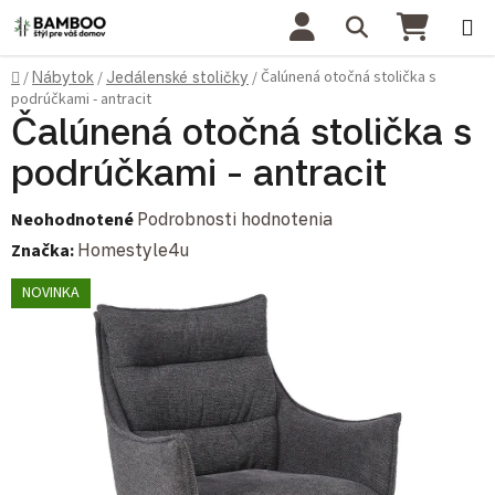
Prejsť na obsah
Hľadať
NÁKU
Domov
Čalúnená otočná stolička s
/
Nábytok
/
Jedálenské stoličky
/
podrúčkami - antracit
Čalúnená otočná stolička s
podrúčkami - antracit
Priemerné hodnotenie produktu je 0,0 z 5 hviezdičiek.
Neohodnotené
Podrobnosti hodnotenia
Značka:
Homestyle4u
NOVINKA