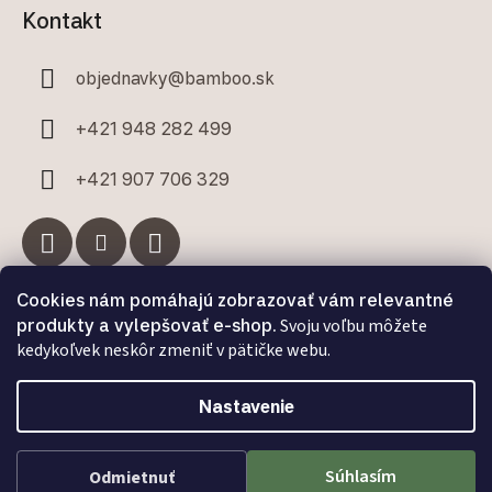
Kontakt
objednavky
@
bamboo.sk
+421 948 282 499
+421 907 706 329
Cookies nám pomáhajú zobrazovať vám relevantné
Facebook
produkty a vylepšovať e-shop.
Svoju voľbu môžete
kedykoľvek neskôr zmeniť v pätičke webu.
Nastavenie
Vytvoril Shoptet Premium
a
Adatelier
Súhlasím
Odmietnuť
Copyright 2026
Bamboo.sk
. Všetky práva vyhradené.