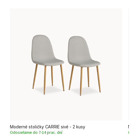
Moderné stoličky CARRIE sivé - 2 kusy
Mod
Odosielame do 7-14 prac. dní
Odo