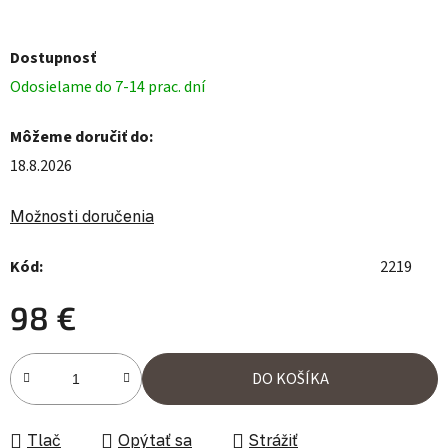
Dostupnosť
Odosielame do 7-14 prac. dní
Môžeme doručiť do:
18.8.2026
Možnosti doručenia
Kód:
2219
98 €
Jednotková cena:
DO KOŠÍKA
Tlač
Opýtať sa
Strážiť