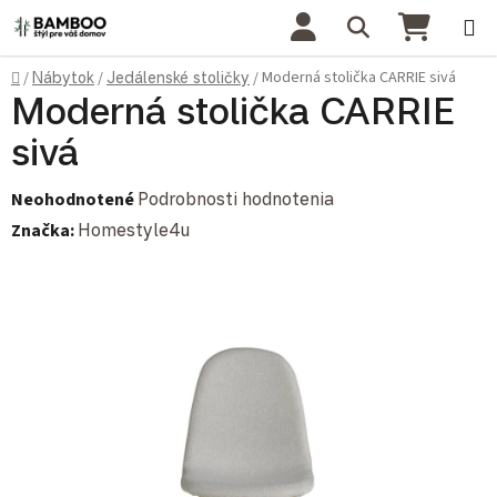
Prejsť na obsah
Hľadať
NÁKU
Domov
Moderná stolička CARRIE sivá
/
Nábytok
/
Jedálenské stoličky
/
Moderná stolička CARRIE
sivá
Priemerné hodnotenie produktu je 0,0 z 5 hviezdičiek.
Neohodnotené
Podrobnosti hodnotenia
Značka:
Homestyle4u