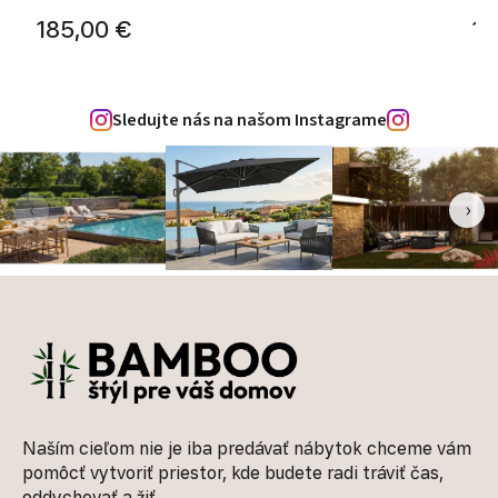
185,00 €
11
Sledujte nás na našom Instagrame
‹
›
Zápätie
Naším cieľom nie je iba predávať nábytok chceme vám
pomôcť vytvoriť priestor, kde budete radi tráviť čas,
oddychovať a žiť.