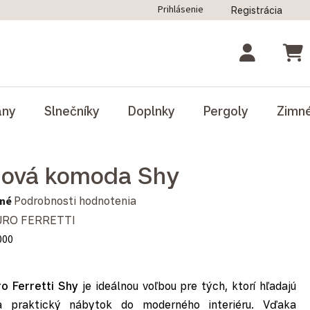
Prihlásenie
Registrácia
ný poriadok
Blog
Odstúpenie od zmluvy
NÁK
ány
Slnečníky
Doplnky
Pergoly
Zimn
nová komoda Shy
notenie produktu je 0,0 z 5 hviezdičiek.
né
Podrobnosti hodnotenia
RO FERRETTI
000
o Ferretti Shy
je ideálnou voľbou pre tých, ktorí hľadajú
a praktický nábytok do moderného interiéru. Vďaka