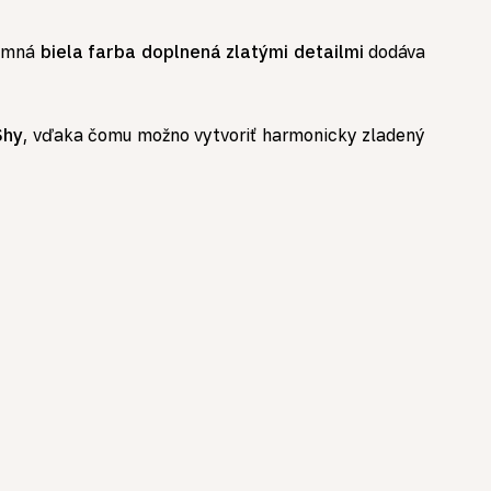
Jemná
biela farba doplnená zlatými detailmi
dodáva
Shy
, vďaka čomu možno vytvoriť harmonicky zladený