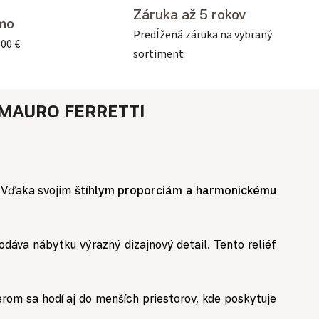
Záruka až 5 rokov
mo
Predĺžená záruka na vybraný
500 €
sortiment
MAURO FERRETTI
. Vďaka svojim
štíhlym proporciám a harmonickému
dodáva nábytku výrazný dizajnový detail. Tento reliéf
m sa hodí aj do menších priestorov, kde poskytuje