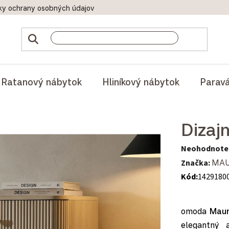
ky ochrany osobných údajov
Doprava a platby
Reklamač
Ratanový nábytok
Hliníkový nábytok
Parav
Dizaj
Priemerné hod
Neohodnote
Značka:
MAU
Kód:
1429180
omoda
Maur
elegantný 