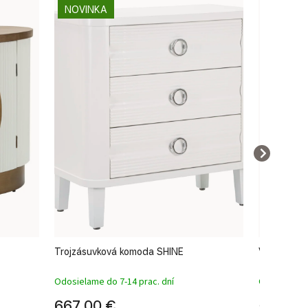
NOVINKA
Trojzásuvková komoda SHINE
Vysoká k
Odosielame do 7-14 prac. dní
Odosielame 
667,00 €
574,00