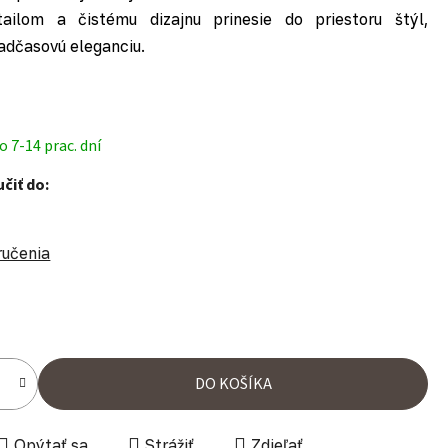
ailom a čistému dizajnu prinesie do priestoru štýl,
adčasovú eleganciu.
 7-14 prac. dní
čiť do:
ručenia
ena:
DO KOŠÍKA
Opýtať sa
Strážiť
Zdieľať