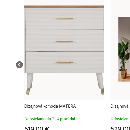
i
Dizajnová komoda MATERA
Dizajnová
Odosielame do 7-14 prac. dní
Odosielame
519,00 €
529,00