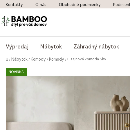
Prejsť na obsah
Kontakty
O nás
Obchodné podmienky
Podmien
Výpredaj
Nábytok
Záhradný nábytok
Domov
Dizajnová komoda Shy
/
Nábytok
/
Komody
/
Komody
/
NOVINKA