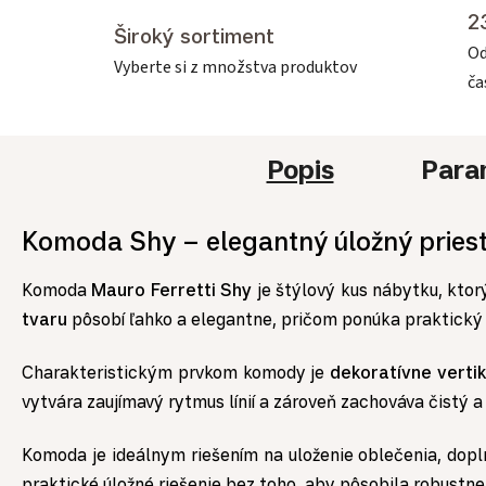
2
Široký sortiment
Od
Vyberte si z množstva produktov
č
Popis
Para
Komoda Shy – elegantný úložný pries
Komoda
Mauro Ferretti Shy
je štýlový kus nábytku, ktor
tvaru
pôsobí ľahko a elegantne, pričom ponúka praktický 
Charakteristickým prvkom komody je
dekoratívne verti
vytvára zaujímavý rytmus línií a zároveň zachováva čistý a 
Komoda je ideálnym riešením na uloženie oblečenia, do
praktické úložné riešenie bez toho, aby pôsobila robustne