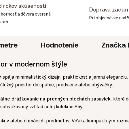
3 rokov skúseností
Doprava zadar
bornosť a dôvera overená
Pri objednávke nad 
asom
metre
Hodnotenie
Značka
tor v modernom štýle
ý spája minimalistický dizajn, praktickosť a jemnú eleganciu
úložný priestor do spálne, predsiene alebo obývačky.
kálne drážkovanie na predných plochách zásuviek
, ktoré 
sofistikovaný vzhľad celej kolekcie Shy.
plnkov alebo domácich predmetov. Vďaka kompaktným rozmero
.