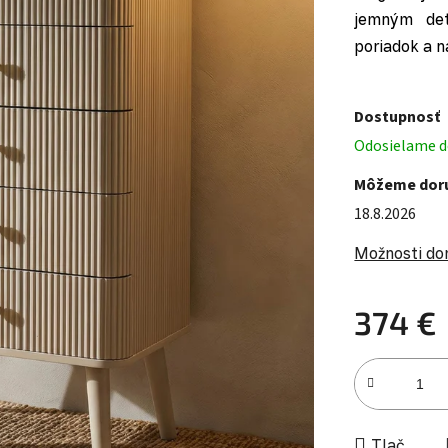
jemným det
poriadok a n
Dostupnosť
Odosielame do
Môžeme doru
18.8.2026
Možnosti do
374 €
Jednotková c
Tlač