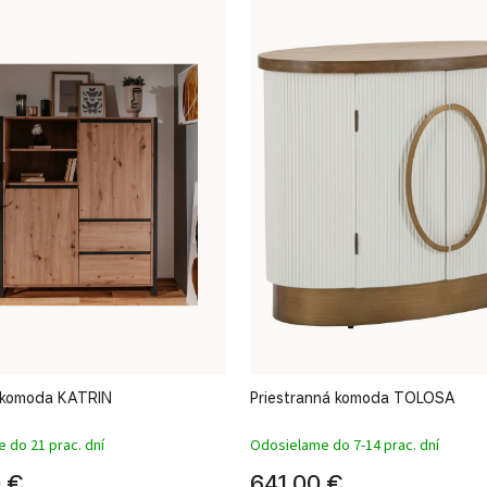
 komoda KATRIN
Priestranná komoda TOLOSA
 do 21 prac. dní
Odosielame do 7-14 prac. dní
 €
641,00 €