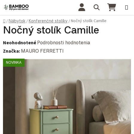
Prejsť na obsah
Hľadať
NÁKU
Domov
Nočný stolík Camille
/
Nábytok
/
Konferenčné stolíky
/
Nočný stolík Camille
Priemerné hodnotenie produktu je 0,0 z 5 hviezdičiek.
Neohodnotené
Podrobnosti hodnotenia
Značka:
MAURO FERRETTI
NOVINKA