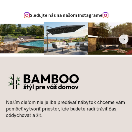
Sledujte nás na našom Instagrame
‹
›
Zápätie
Naším cieľom nie je iba predávať nábytok chceme vám
pomôcť vytvoriť priestor, kde budete radi tráviť čas,
oddychovať a žiť.