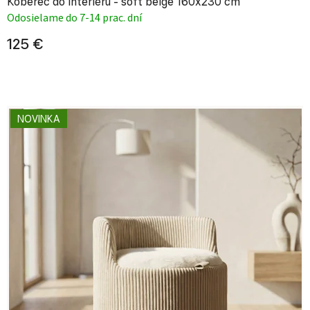
Koberec do interiéru - soft beige 160x230 cm
Odosielame do 7-14 prac. dní
125 €
NOVINKA