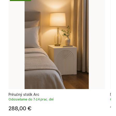
Príručný stolík Arc
Noč
Odosielame do 7-14 prac. dní
Odo
288,00 €
12