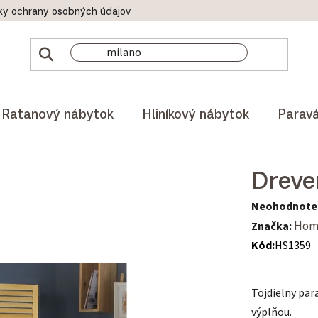
ky ochrany osobných údajov
Doprava a platby
Reklamač
Ratanový nábytok
Hliníkový nábytok
Parav
Dreve
Priemerné hod
Neohodnote
Značka:
Hom
Kód:
HS1359
Tojdielny pa
výplňou.