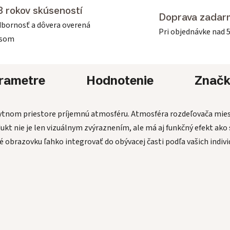
3 rokov skúseností
Doprava zadar
bornosť a dôvera overená
Pri objednávke nad 
asom
rametre
Hodnotenie
Znač
bytnom priestore príjemnú atmosféru. Atmosféra rozdeľovača mi
odukt nie je len vizuálnym zvýraznením, ale má aj funkčný efekt ak
obrazovku ľahko integrovať do obývacej časti podľa vašich individ