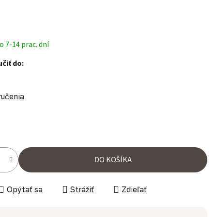
 7-14 prac. dní
čiť do:
ručenia
ena:
DO KOŠÍKA
Opýtať sa
Strážiť
Zdieľať