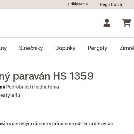
Prihlásenie
Registrácia
ný poriadok
Blog
Odstúpenie od zmluvy
NÁK
ány
Slnečníky
Doplnky
Pergoly
Zimn
ný paraván HS 1359
notenie produktu je 0,0 z 5 hviezdičiek.
né
Podrobnosti hodnotenia
estyle4u
raván s dreveným rámom v prírodnom odtieni a drevenou