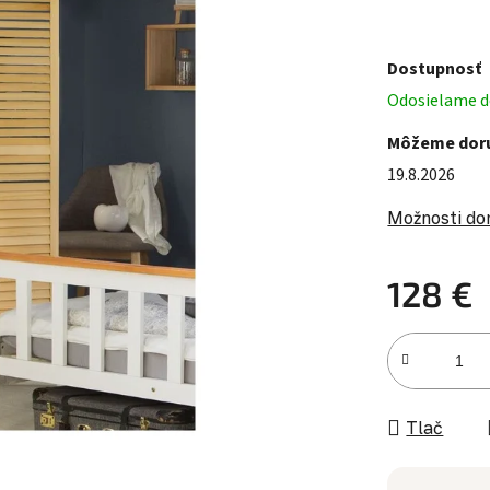
Dostupnosť
Odosielame do
Môžeme doru
19.8.2026
Možnosti do
128 €
Jednotková c
Tlač