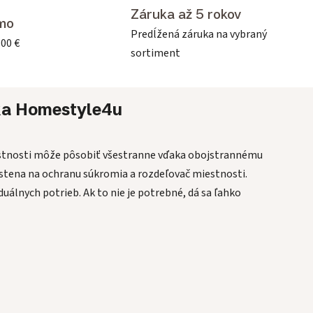
Záruka až 5 rokov
mo
Predĺžená záruka na vybraný
500 €
sortiment
ka
Homestyle4u
estnosti môže pôsobiť všestranne vďaka obojstrannému
o stena na ochranu súkromia a rozdeľovač miestnosti.
uálnych potrieb. Ak to nie je potrebné, dá sa ľahko