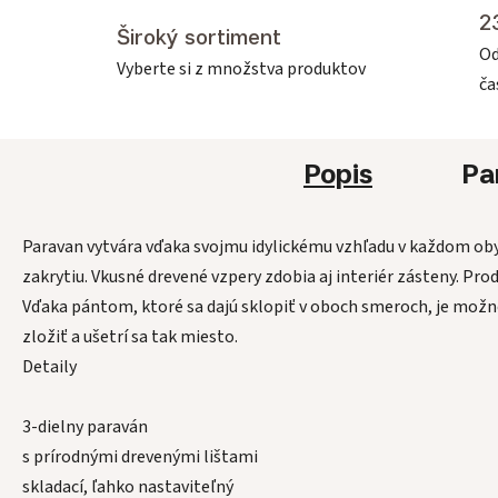
2
Široký sortiment
Od
Vyberte si z množstva produktov
č
Popis
Pa
Paravan vytvára vďaka svojmu idylickému vzhľadu v každom o
zakrytiu. Vkusné drevené vzpery zdobia aj interiér zásteny. Pr
Vďaka pántom, ktoré sa dajú sklopiť v oboch smeroch, je možné 
zložiť a ušetrí sa tak miesto.
Detaily
3-dielny paraván
s prírodnými drevenými lištami
skladací, ľahko nastaviteľný