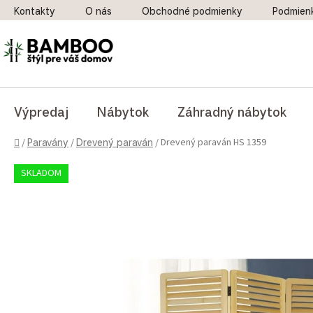
Prejsť na obsah
Kontakty
O nás
Obchodné podmienky
Podmien
Výpredaj
Nábytok
Záhradný nábytok
Domov
Drevený paraván HS 1359
/
Paravány
/
Drevený paraván
/
SKLADOM