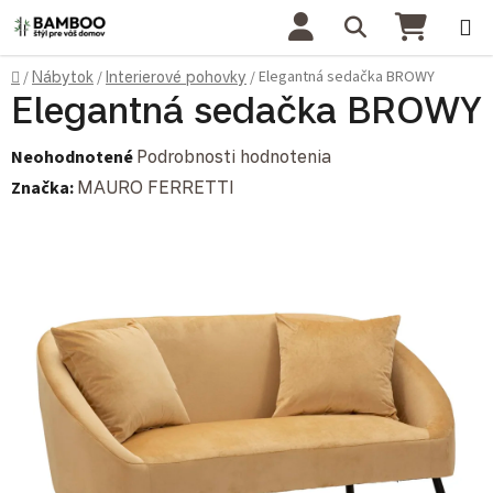
Prejsť na obsah
Hľadať
NÁKU
Domov
Elegantná sedačka BROWY
/
Nábytok
/
Interierové pohovky
/
Elegantná sedačka BROWY
Priemerné hodnotenie produktu je 0,0 z 5 hviezdičiek.
Neohodnotené
Podrobnosti hodnotenia
Značka:
MAURO FERRETTI