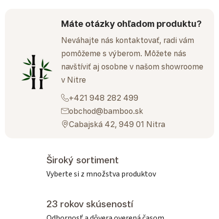
Máte otázky ohľadom produktu?
Neváhajte nás kontaktovať, radi vám
pomôžeme s výberom. Môžete nás
navštíviť aj osobne v našom showroome
v Nitre
+421 948 282 499
obchod@bamboo.sk
Cabajská 42, 949 01 Nitra
Široký sortiment
Vyberte si z množstva produktov
23 rokov skúseností
Odbornosť a dôvera overená časom