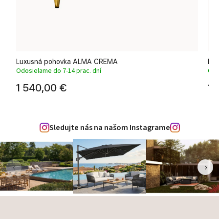
t
Luxusná pohovka ALMA CREMA
Lux
Odosielame do 7-14 prac. dní
Odo
1 540,00 €
1 
Sledujte nás na našom Instagrame
‹
›
Zápätie