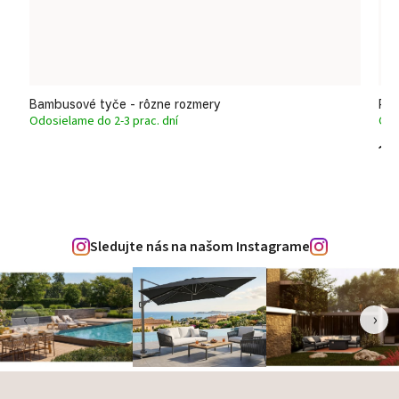
Bambusové tyče - rôzne rozmery
Roh
Odosielame do 2-3 prac. dní
Odo
13
Sledujte nás na našom Instagrame
‹
›
Zápätie