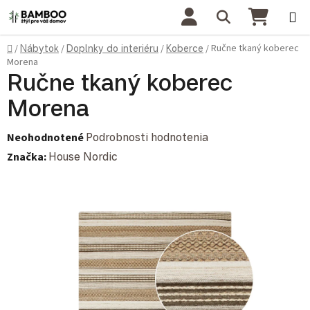
Prejsť na obsah
Hľadať
NÁKU
Domov
Ručne tkaný koberec
/
Nábytok
/
Doplnky do interiéru
/
Koberce
/
Morena
Ručne tkaný koberec
Morena
Priemerné hodnotenie produktu je 0,0 z 5 hviezdičiek.
Neohodnotené
Podrobnosti hodnotenia
Značka:
House Nordic