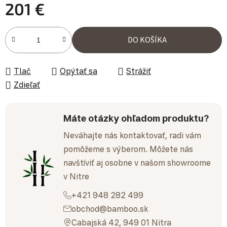
201 €
Jednotková cena:
DO KOŠÍKA
Tlač
Opýtať sa
Strážiť
Zdieľať
Máte otázky ohľadom produktu?
Neváhajte nás kontaktovať, radi vám
pomôžeme s výberom. Môžete nás
navštíviť aj osobne v našom showroome
v Nitre
+421 948 282 499
obchod@bamboo.sk
Cabajská 42, 949 01 Nitra