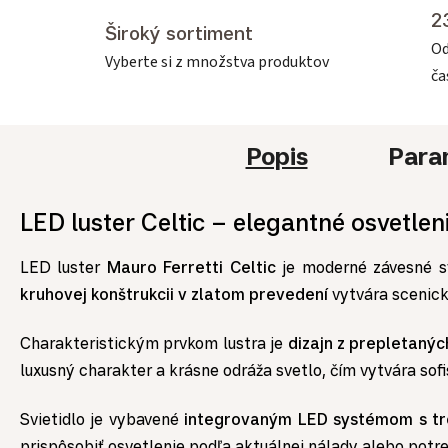
2
Široký sortiment
Od
Vyberte si z množstva produktov
č
Popis
Para
LED luster Celtic – elegantné osvetlen
LED luster
Mauro Ferretti Celtic
je moderné závesné sv
kruhovej konštrukcii v zlatom prevedení
vytvára scenick
Charakteristickým prvkom lustra je
dizajn z prepletanýc
luxusný charakter a krásne odráža svetlo, čím vytvára sof
Svietidlo je vybavené
integrovaným LED systémom s trom
prispôsobiť osvetlenie podľa aktuálnej nálady alebo potre