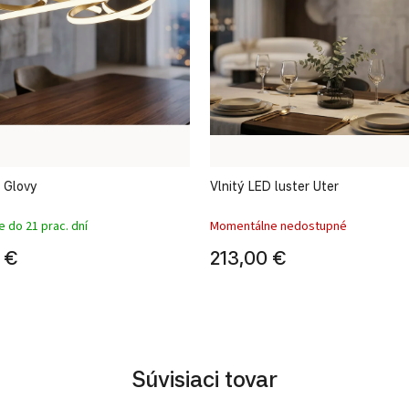
r Glovy
Vlnitý LED luster Uter
 do 21 prac. dní
Momentálne nedostupné
 €
213,00 €
Súvisiaci tovar