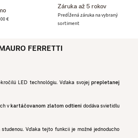
Záruka až 5 rokov
mo
Predĺžená záruka na vybraný
500 €
sortiment
MAURO FERRETTI
okročilú LED technológiu. Vďaka svojej
prepletanej
rch v
kartáčovanom zlatom odtieni
dodáva svietidlu
 studenou. Vďaka tejto funkcii je možné jednoducho