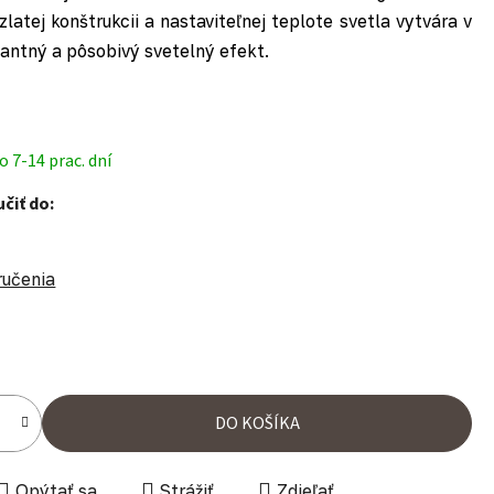
zlatej konštrukcii a nastaviteľnej teplote svetla vytvára v
egantný a pôsobivý svetelný efekt.
 7-14 prac. dní
čiť do:
ručenia
ena:
DO KOŠÍKA
Opýtať sa
Strážiť
Zdieľať