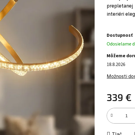
prepletanej 
interiéri el
Dostupnosť
Odosielame do
Môžeme doru
18.8.2026
Možnosti do
339 €
Jednotková c
Tlač