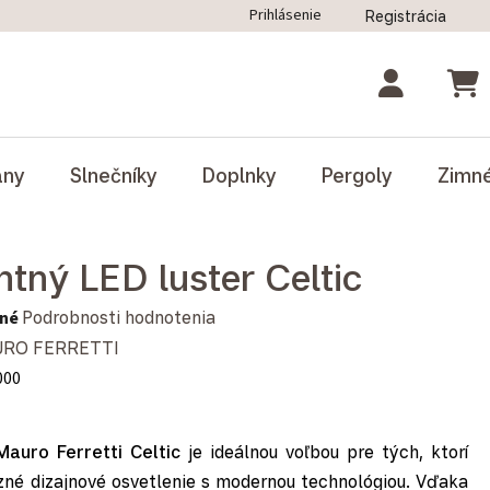
Prihlásenie
Registrácia
ný poriadok
Blog
Odstúpenie od zmluvy
NÁK
ány
Slnečníky
Doplnky
Pergoly
Zimn
ntný LED luster Celtic
notenie produktu je 0,0 z 5 hviezdičiek.
né
Podrobnosti hodnotenia
RO FERRETTI
000
Mauro Ferretti Celtic
je ideálnou voľbou pre tých, ktorí
zné dizajnové osvetlenie s modernou technológiou. Vďaka