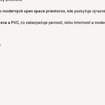
bo moderných open space priestorov
, kde poskytuje výrazn
eleza a PVC
, čo zabezpečuje pevnosť, nízku hmotnosť a moder
u