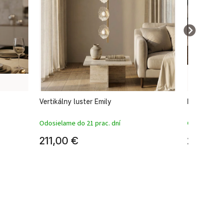
Vertikálny luster Emily
Luster Emil
Odosielame do 21 prac. dní
Odosielame 
211,00 €
227,00