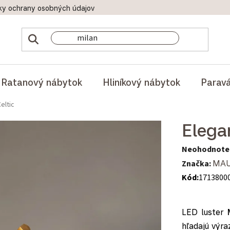
ky ochrany osobných údajov
Doprava a platby
Reklamač
Ratanový nábytok
Hliníkový nábytok
Parav
eltic
Elega
Priemerné hod
Neohodnote
Značka:
MAU
Kód:
1713800
LED luster
hľadajú výra