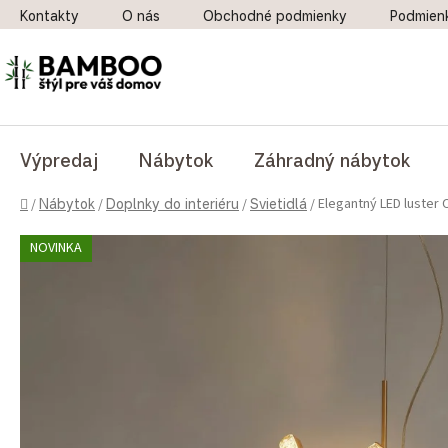
Prejsť na obsah
Kontakty
O nás
Obchodné podmienky
Podmien
Výpredaj
Nábytok
Záhradný nábytok
Domov
Elegantný LED luster C
/
Nábytok
/
Doplnky do interiéru
/
Svietidlá
/
NOVINKA