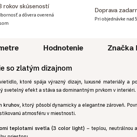
3 rokov skúseností
Doprava zadar
bornosť a dôvera overená
Pri objednávke nad 
asom
metre
Hodnotenie
Značka
ie so zlatým dizajnom
ietidlo, ktoré spája výrazný dizajn, luxusné materiály a p
ý svetelný efekt a stáva sa dominantným prvkom v interiéri.
h kruhov
, ktorý pôsobí dynamicky a elegantne zároveň. Pov
istikovanú atmosféru v miestnosti.
i teplotami svetla (3 color light)
– teplou, neutrálnou a
by priestoru.