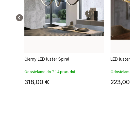
Čierny LED luster Spiral
LED luste
Odosielame do 7-14 prac. dní
Odosielame
318,00 €
223,00