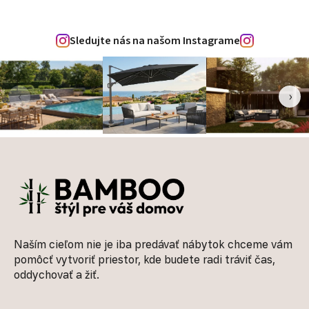
Sledujte nás na našom Instagrame
‹
›
Zápätie
Naším cieľom nie je iba predávať nábytok chceme vám
pomôcť vytvoriť priestor, kde budete radi tráviť čas,
oddychovať a žiť.