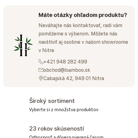
Máte otázky ohľadom produktu?
Neváhajte nás kontaktovať, radi vám
pomôžeme s výberom. Môžete nás
navštíviť aj osobne v našom showroome
v Nitre
+421 948 282 499
obchod@bamboo.sk
Cabajská 42, 949 01 Nitra
Široký sortiment
Vyberte si z množstva produktov
23 rokov skúseností
Odbornosť a dôvera overená časom