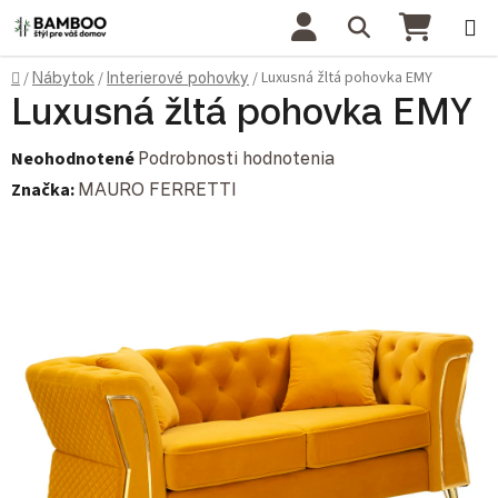
Prejsť na obsah
Hľadať
NÁKU
Domov
Luxusná žltá pohovka EMY
/
Nábytok
/
Interierové pohovky
/
Luxusná žltá pohovka EMY
Priemerné hodnotenie produktu je 0,0 z 5 hviezdičiek.
Neohodnotené
Podrobnosti hodnotenia
Značka:
MAURO FERRETTI