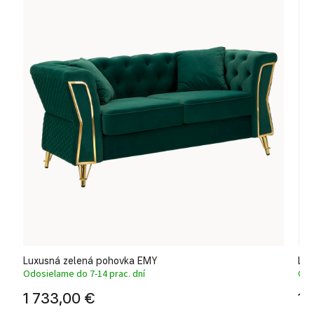
Luxusná zelená pohovka EMY
Lu
Odosielame do 7-14 prac. dní
Odo
1 733,00 €
1 