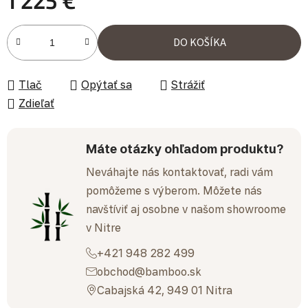
1 225 €
Jednotková cena:
DO KOŠÍKA
Tlač
Opýtať sa
Strážiť
Zdieľať
Máte otázky ohľadom produktu?
Neváhajte nás kontaktovať, radi vám
pomôžeme s výberom. Môžete nás
navštíviť aj osobne v našom showroome
v Nitre
+421 948 282 499
obchod@bamboo.sk
Cabajská 42, 949 01 Nitra