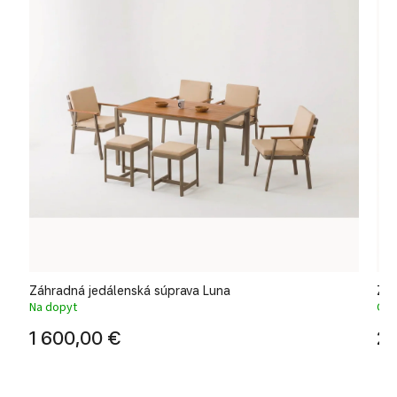
Záhradná jedálenská súprava Luna
Záh
Na dopyt
Odo
1 600,00 €
2 