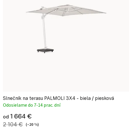
Slnečník na terasu PALMOLI 3X4 - biela / piesková
Odosielame do 7-14 prac. dní
1 664 €
od
2 104 €
(–20 %)