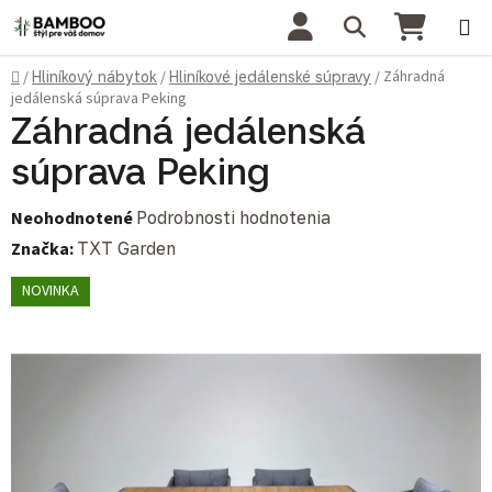
Prejsť na obsah
Hľadať
NÁKU
Domov
Záhradná
/
Hliníkový nábytok
/
Hliníkové jedálenské súpravy
/
jedálenská súprava Peking
Záhradná jedálenská
súprava Peking
Priemerné hodnotenie produktu je 0,0 z 5 hviezdičiek.
Neohodnotené
Podrobnosti hodnotenia
Značka:
TXT Garden
NOVINKA