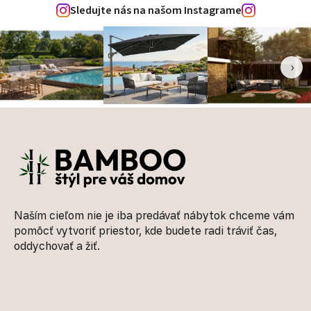
Sledujte nás na našom Instagrame
‹
›
Zápätie
Naším cieľom nie je iba predávať nábytok chceme vám
pomôcť vytvoriť priestor, kde budete radi tráviť čas,
oddychovať a žiť.