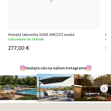
Hranatá taburetka SUNS AREZZO modrá
Hra
Odosielame do 24 hodín
Odo
277,00 €
27
Sledujte nás na našom Instagrame
‹
›
Zápätie