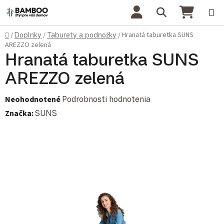
Prejsť na obsah
Hľadať
NÁKU
Domov
Hranatá taburetka SUNS
/
Doplnky
/
Taburety a podnožky
/
AREZZO zelená
Hranatá taburetka SUNS
AREZZO zelená
Priemerné hodnotenie produktu je 0,0 z 5 hviezdičiek.
Neohodnotené
Podrobnosti hodnotenia
Značka:
SUNS