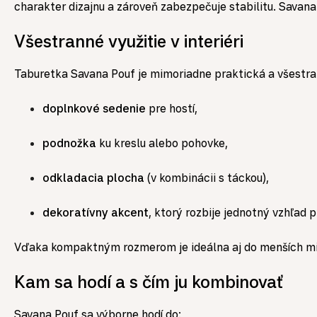
charakter dizajnu a zároveň zabezpečuje stabilitu. Savana 
Všestranné využitie v interiéri
Taburetka Savana Pouf je mimoriadne praktická a všestran
doplnkové sedenie
pre hostí,
podnožka
ku kreslu alebo pohovke,
odkladacia plocha
(v kombinácii s táckou),
dekoratívny akcent
, ktorý rozbije jednotný vzhľad p
Vďaka kompaktným rozmerom je ideálna aj do menších mies
Kam sa hodí a s čím ju kombinovať
Savana Pouf sa výborne hodí do: