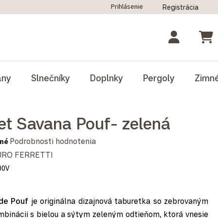
Prihlásenie
Registrácia
ný poriadok
Blog
Odstúpenie od zmluvy
NÁK
ány
Slnečníky
Doplnky
Pergoly
Zimn
et Savana Pouf- zelená
notenie produktu je 0,0 z 5 hviezdičiek.
né
Podrobnosti hodnotenia
RO FERRETTI
00V
de Pouf
je originálna dizajnová taburetka so zebrovaným
binácii s bielou a sýtym zeleným odtieňom, ktorá vnesie