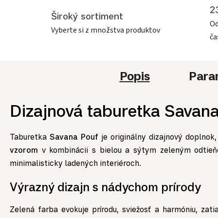
2
Široký sortiment
Od
Vyberte si z množstva produktov
č
Popis
Para
Dizajnová taburetka Savana
Taburetka
Savana Pouf
je originálny dizajnový doplnok,
vzorom
v kombinácii s bielou a sýtym zeleným odtieň
minimalisticky ladených interiéroch.
Výrazný dizajn s nádychom prírody
Zelená farba evokuje prírodu, sviežosť a harmóniu, zat