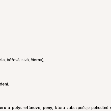
a, béžová, sivá, čierna),
dení
.
teru a polyuretánovej peny
, ktorá zabezpečuje pohodlné s