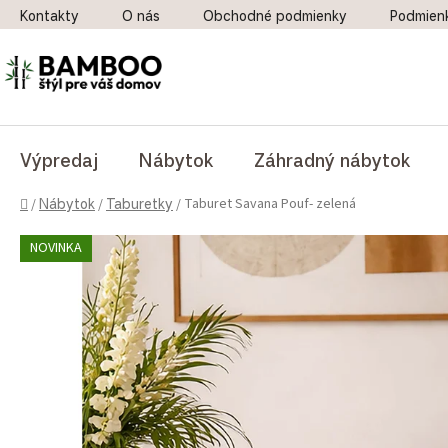
Prejsť na obsah
Kontakty
O nás
Obchodné podmienky
Podmien
Výpredaj
Nábytok
Záhradný nábytok
Domov
Taburet Savana Pouf- zelená
/
Nábytok
/
Taburetky
/
NOVINKA