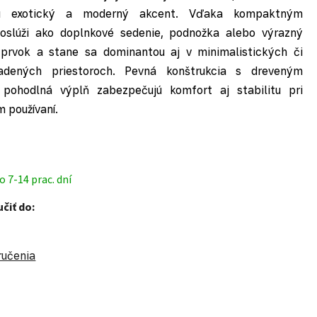
ru exotický a moderný akcent. Vďaka kompaktným
slúži ako doplnkové sedenie, podnožka alebo výrazný
 prvok a stane sa dominantou aj v minimalistických či
ladených priestoroch. Pevná konštrukcia s dreveným
pohodlná výplň zabezpečujú komfort aj stabilitu pri
 používaní.
 7-14 prac. dní
čiť do:
ručenia