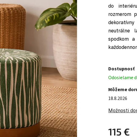
do interié
rozmerom po
dekoratívny
neutrálne 
spodkom a 
každodennom
Dostupnosť
Odosielame do
Môžeme doru
18.8.2026
Možnosti do
115 €