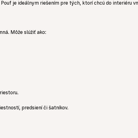
Pouf je ideálnym riešením pre tých, ktorí chcú do interiéru v
ná. Môže slúžiť ako:
riestoru.
tností, predsiení či šatníkov.