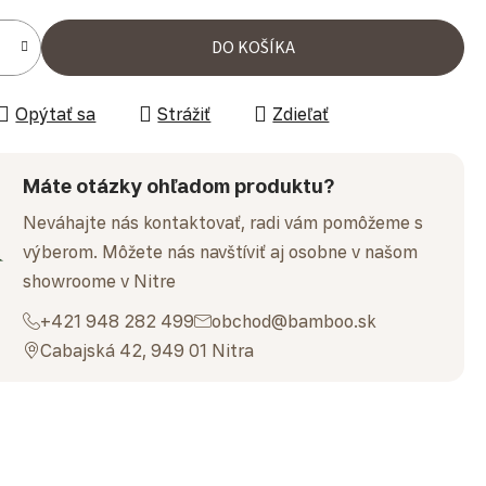
ena:
DO KOŠÍKA
Opýtať sa
Strážiť
Zdieľať
Máte otázky ohľadom produktu?
Neváhajte nás kontaktovať, radi vám pomôžeme s
výberom. Môžete nás navštíviť aj osobne v našom
showroome v Nitre
+421 948 282 499
obchod@bamboo.sk
Cabajská 42, 949 01 Nitra