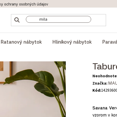
ky ochrany osobných údajov
Doprava a platby
Reklamač
Ratanový nábytok
Hliníkový nábytok
Parav
Tabur
Priemerné hod
Neohodnote
Značka:
MAU
Kód:
1429360
Savana Ver
vzorom v kom