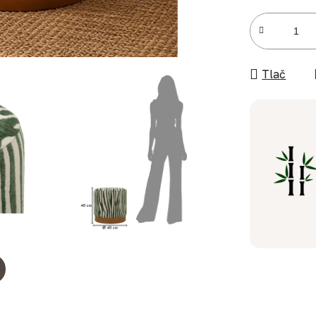
Jednotková c
Tlač