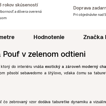
3 rokov skúseností
Doprava zadar
bornosť a dôvera overená
Pri objednávke nad 
asom
metre
Hodnotenie
Značka
 Pouf v zelenom odtieni
 ktorý do interiéru vnáša
exotický a zároveň moderný cha
om pôsobí sebavedomo a štýlovo, vďaka čomu sa taburet
iaľ čo zebrovaný vzor dodáva taburetke dynamiku a vizuálnu