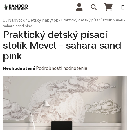
Prejsť na obsah
Hľadať
NÁKU
Domov
Praktický detský písací stolík Mevel -
/
Nábytok
/
Detský nábytok
/
sahara sand pink
Praktický detský písací
stolík Mevel - sahara sand
pink
Priemerné hodnotenie produktu je 0,0 z 5 hviezdičiek.
Neohodnotené
Podrobnosti hodnotenia