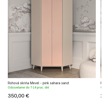
Rohová skriňa Mevel - pink sahara sand
Pra
Odosielame do 7-14 prac. dní
Odo
350,00 €
21