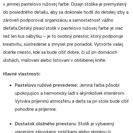
v jemnej pastelovo ružovej farbe. Dizajn stolíka je premyslený
do posledného detailu, aby sa dokonale hodil do detskej izby a
zároveň podporoval organizáciu a samostatnosť vášho
dieťaťa.Detský písací stolík v pastelovo ružovej farbe je viac
než len kus nábytku – je to osobný priestor, ktorý podporuje
kreativitu, sústredenie a zmysel pre poriadok. Vytvorte vašej
dcérke miesto, kde sa bude cítiť dobre, či už pri domácich
úlohách, maľovaní alebo listovaní v obľúbenej knihe.
Hlavné vlastnosti:
Pastelovo ružové prevedenie:
Jemná farba pôsobí
upokojujúco a harmonicky ladí s akýmkoľvek interiérom.
Vytvára príjemnú atmosféru a dieťa sa pri stole bude cítiť
pohodlne a príjemne.
Dostatok úložného priestoru:
Stolík je vybavený
viacerými zásuvkami, poličkami alebo skrinkou (v