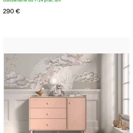
Odosielame do 7-14 prac. dní
290 €