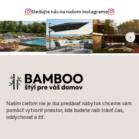
Sledujte nás na našom Instagrame
‹
›
Zápätie
Naším cieľom nie je iba predávať nábytok chceme vám
pomôcť vytvoriť priestor, kde budete radi tráviť čas,
oddychovať a žiť.