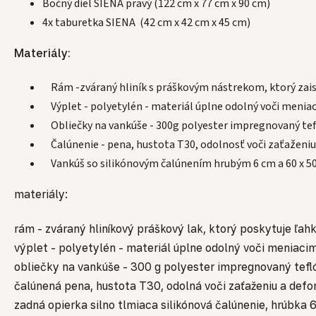
Bočný diel SIENA pravý (122 cm x 77 cm x 90 cm)
4x taburetka SIENA (42 cm x 42 cm x 45 cm)
Materiály:
Rám -zváraný hliník s práškovým nástrekom, ktorý zaisť
Výplet - polyetylén - materiál úplne odolný voči meniac
Obliečky na vankúše - 300g polyester impregnovaný tef
Čalúnenie - pena, hustota T30, odolnosť voči zaťaženi
Vankúš so silikónovým čalúnením hrubým 6 cm a 60 x 50
materiály:
rám - zváraný hliníkový práškový lak, ktorý poskytuje ľahko
výplet - polyetylén - materiál úplne odolný voči meniacim
obliečky na vankúše - 300 g polyester impregnovaný tefl
čalúnená pena, hustota T30, odolná voči zaťaženiu a def
zadná opierka silno tlmiaca silikónová čalúnenie, hrúbka