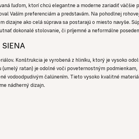
aná ľuďom, ktorí chcú elegantne a moderne zariadiť väčšie p
ovoval Vaším preferenciám a predstavám. Na pohodlnej rohov
om dizajne ako celá súprava sa postarajú o miesto navyše. S
utnať dokonalé stolovanie, či príjemné a neformálne poseden
u SIENA
álov. Konštrukcia je vyrobená z hliníku, ktorý je vysoko o
nu (umelý ratan) je odolné voči poveternostným podmienkam, U
ené vodoodpudivým čalúnením. Tieto vysoko kvalitné materiál
me nádherný dizajn.