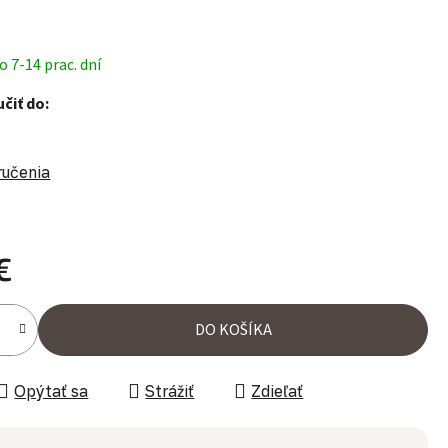
 7-14 prac. dní
čiť do:
ručenia
%
€
ena:
DO KOŠÍKA
Opýtať sa
Strážiť
Zdieľať