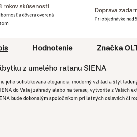
3 rokov skúseností
Doprava zadar
bornosť a dôvera overená
Pri objednávke nad 
asom
pis
Hodnotenie
Značka
OL
ábytku z umelého ratanu SIENA
 jeho sofistikovaná elegancia, moderný vzhľad a štýl ladený 
NA do Vašej záhrady alebo na terasu, vytvoríte z Vašich ex
ENA bude dokonalým spoločníkom pri letných oslavách či rod