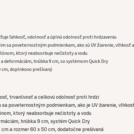
uje ľahkosť, odolnosť a úplnú odolnosť proti hrdzaveniu
im sa poveternostným podmienkam, ako sú UV žiarenie, vlhkosť a e
lónom, ktorý neabsorbuje nečistoty a vodu
u a deformáciám, hrúbka 9 cm, so systémom Quick Dry
 cm, doplnkovo prešívaný
sť, trvanlivosť a celkovú odolnosť proti hrdzi
 sa poveternostným podmienkam, ako je UV žiarenie, vlhkosť a
ónom, ktorý neabsorbuje nečistoty a vodu
ormáciám, hrúbka 9 cm, systém Quick Dry
 6 cm a rozmer 60 x 50 cm, dodatočne prešívaná