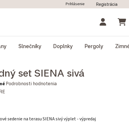
Prihlásenie
Registrácia
ný poriadok
Blog
Odstúpenie od zmluvy
NÁK
ány
Slnečníky
Doplnky
Pergoly
Zimn
dný set SIENA sivá
notenie produktu je 0,0 z 5 hviezdičiek.
né
Podrobnosti hodnotenia
RE
vé sedenie na terasu SIENA sivý výplet - výpredaj