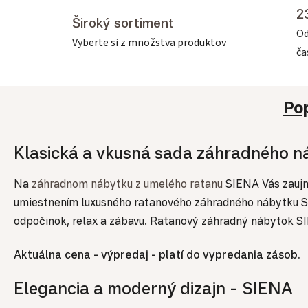
2
Široký sortiment
Od
Vyberte si z množstva produktov
č
Po
Klasická a vkusná sada záhradného n
Na
záhradnom nábytku z umelého ratanu
SIENA Vás zaujme
umiestnením luxusného ratanového záhradného nábytku SIE
odpočinok, relax a zábavu. Ratanový záhradný nábytok SI
Aktuálna cena - výpredaj - platí do vypredania zásob.
Elegancia a moderný dizajn - SIENA