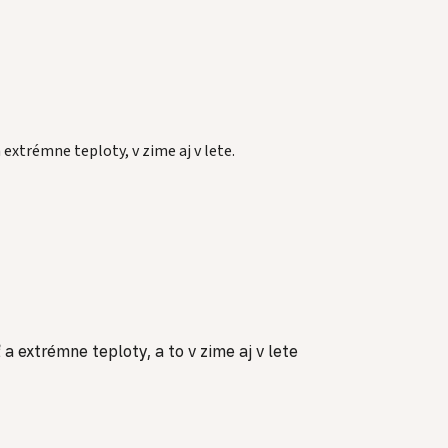
xtrémne teploty, v zime aj v lete.
 extrémne teploty, a to v zime aj v lete