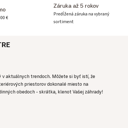
Záruka až 5 rokov
mo
Predĺžená záruka na vybraný
500 €
sortiment
TRE
v aktuálnych trendoch. Môžete si byť istí, že
teriérových priestorov dokonalé miesto na
inných obedoch - skrátka, klenot Vašej záhrady!