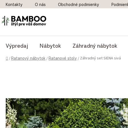
Prejsť na obsah
Kontakty
O nás
Obchodné podmienky
Podmien
Výpredaj
Nábytok
Záhradný nábytok
Domov
Záhradný set SIENA sivá
/
Ratanový nábytok
/
Ratanové stoly
/