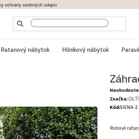
ky ochrany osobných údajov
Doprava a platby
Reklamač
Ratanový nábytok
Hliníkový nábytok
Parav
Záhra
Priemerné hod
Neohodnote
Značka:
OLT
Kód:
SIENA-2
Rohové ratano