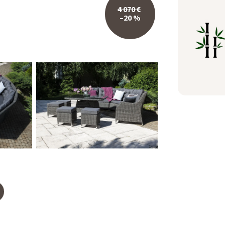
4 070 €
–20 %