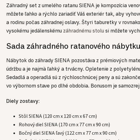
Záhradný set z umelého ratanu SIENA je kompozícia venov
môžete ľahko a rýchlo zariadiť Váš exteriér tak, aby vyh
a rodinu počas záhradnej oslavy. Štyri taburetky v rovnak
vysokému jedálenskému
záhradnému stolu
si môžete vych
Sada záhradného ratanového nábytk
Nábytok do záhrady SIENA pozostáva z prémiových materi
údržbu a je najmä ľahký a trvácny. Opletenie z polyetylé
Sedadlá a operadlá sú z rýchloschnúcej peny a sú zakonč
vo výbornom stave po dlhé obdobia. Bonusom je samozrej
Diely zostavy:
Stôl SIENA (120 cm x 120 cm x 67 cm)
Rohový diel SIENA (170 cm x 77 cm x 90 cm)
Bočný diel SIENA ľavý (122 cm x 77 cm x 90 cm)