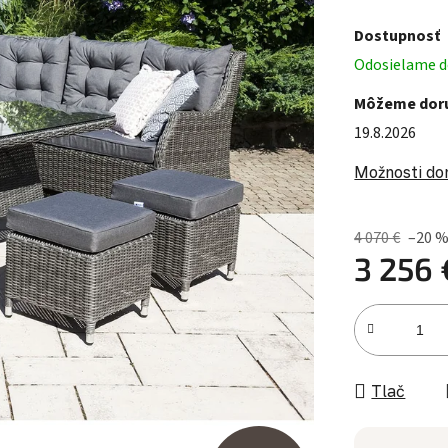
Dostupnosť
Odosielame do
Môžeme doru
19.8.2026
Možnosti do
4 070 €
–20 
3 256 
Jednotková c
Tlač