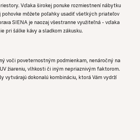
riestory. Vďaka širokej ponuke rozmiestnení nábytku
ej pohovke môžete poľahky usadiť všetkých priateľov
úprava SIENA je naozaj všestranne využiteľná - vďaka
ie pri šálke kávy a sladkom zákusku.
dolný voči poveternostným podmienkam, nenáročný na
V žiareniu, vlhkosti či iným nepriaznivým faktorom.
y vytvárajú dokonalú kombináciu, ktorá Vám vydrží