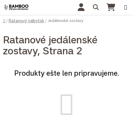
Prejsť na obsah
Hľadať
NÁKU
Domov
Jedálenské zostavy
/
Ratanový nábytok
/
Ratanové jedálenské
zostavy
, Strana 2
Produkty ešte len pripravujeme.