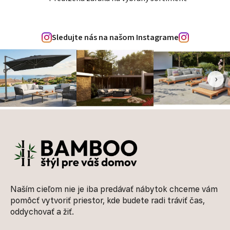
Sledujte nás na našom Instagrame
‹
›
Zápätie
Naším cieľom nie je iba predávať nábytok chceme vám
pomôcť vytvoriť priestor, kde budete radi tráviť čas,
oddychovať a žiť.