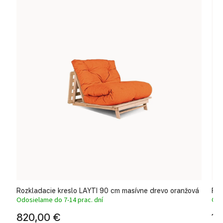
Rozkladacie kreslo LAYTI 90 cm masívne drevo oranžová
Fut
Odosielame do 7-14 prac. dní
Odo
820,00 €
1 