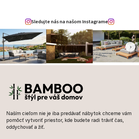
Sledujte nás na našom Instagrame
‹
›
Zápätie
Naším cieľom nie je iba predávať nábytok chceme vám
pomôcť vytvoriť priestor, kde budete radi tráviť čas,
oddychovať a žiť.