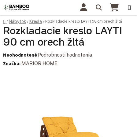
Prejsť na obsah
Hľadať
NÁKU
Domov
Rozkladacie kreslo LAYTI 90 cm orech žltá
/
Nábytok
/
Kreslá
/
Rozkladacie kreslo LAYTI
90 cm orech žltá
Priemerné hodnotenie produktu je 0,0 z 5 hviezdičiek.
Neohodnotené
Podrobnosti hodnotenia
Značka:
MARIOR HOME