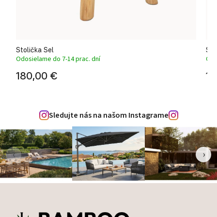
Stolička Sel
Sto
Odosielame do 7-14 prac. dní
Odo
180,00 €
17
Sledujte nás na našom Instagrame
‹
›
Zápätie