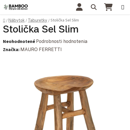
Prejsť na obsah
Hľadať
NÁKU
Domov
Stolička Sel Slim
/
Nábytok
/
Taburetky
/
Stolička Sel Slim
Priemerné hodnotenie produktu je 0,0 z 5 hviezdičiek.
Neohodnotené
Podrobnosti hodnotenia
Značka:
MAURO FERRETTI