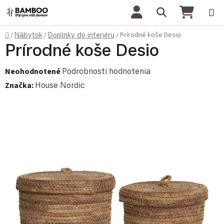
Prejsť na obsah
Hľadať
NÁKU
Domov
Prírodné koše Desio
/
Nábytok
/
Doplnky do interiéru
/
Prírodné koše Desio
Priemerné hodnotenie produktu je 0,0 z 5 hviezdičiek.
Neohodnotené
Podrobnosti hodnotenia
Značka:
House Nordic