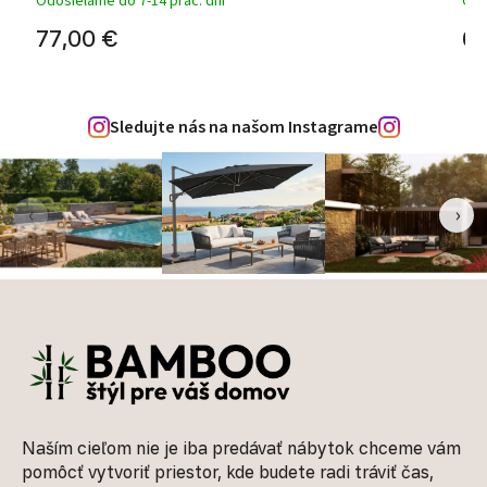
Odosielame do 7-14 prac. dní
Odo
77,00 €
68
Sledujte nás na našom Instagrame
‹
›
Zápätie
Naším cieľom nie je iba predávať nábytok chceme vám
pomôcť vytvoriť priestor, kde budete radi tráviť čas,