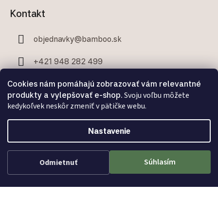
Kontakt
objednavky
@
bamboo.sk
+421 948 282 499
+421 907 706 329
Cookies nám pomáhajú zobrazovať vám relevantné
produkty a vylepšovať e-shop.
Svoju voľbu môžete
kedykoľvek neskôr zmeniť v pätičke webu.
Nastavenie
Facebook
Súhlasím
Odmietnuť
Vytvoril Shoptet Premium
a
Adatelier