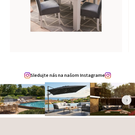
Sledujte nás na našom Instagrame
‹
›
Zápätie