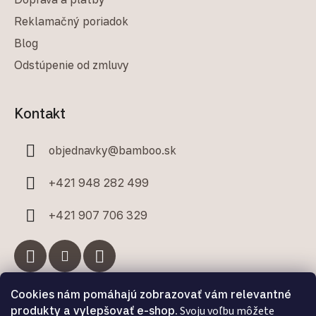
Reklamačný poriadok
Blog
Odstúpenie od zmluvy
Kontakt
objednavky
@
bamboo.sk
+421 948 282 499
+421 907 706 329
Cookies nám pomáhajú zobrazovať vám relevantné
Facebook
produkty a vylepšovať e-shop.
Svoju voľbu môžete