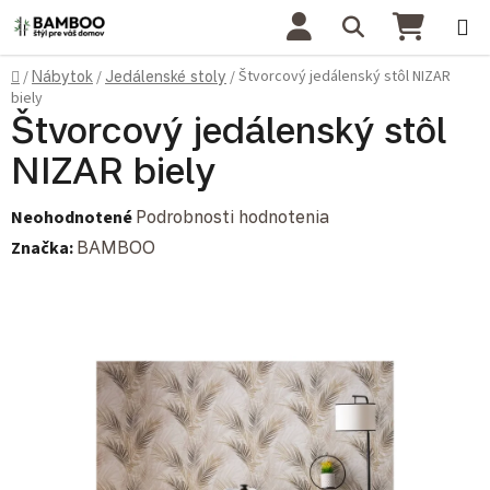
Prejsť na obsah
Hľadať
NÁKU
Domov
Štvorcový jedálenský stôl NIZAR
/
Nábytok
/
Jedálenské stoly
/
biely
Štvorcový jedálenský stôl
NIZAR biely
Priemerné hodnotenie produktu je 0,0 z 5 hviezdičiek.
Neohodnotené
Podrobnosti hodnotenia
Značka:
BAMBOO