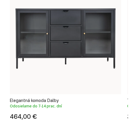
Elegantná komoda Dalby
TV
Odosielame do 7-14 prac. dní
Odo
464,00 €
34