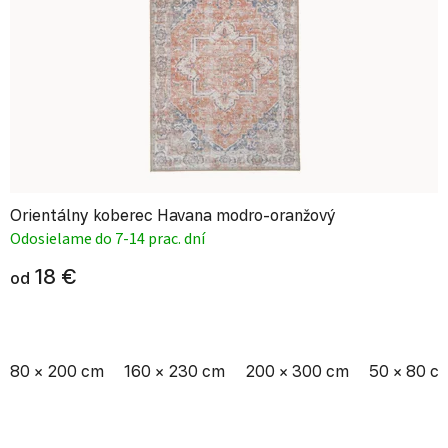
Orientálny koberec Havana modro-oranžový
Odosielame do 7-14 prac. dní
18 €
od
80 × 200 cm
160 × 230 cm
200 × 300 cm
50 × 80 c