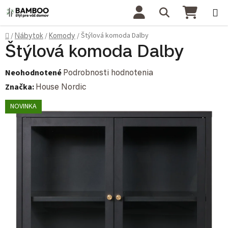
Prejsť na obsah
Hľadať
NÁKU
Domov
Štýlová komoda Dalby
/
Nábytok
/
Komody
/
Štýlová komoda Dalby
Priemerné hodnotenie produktu je 0,0 z 5 hviezdičiek.
Neohodnotené
Podrobnosti hodnotenia
Značka:
House Nordic
NOVINKA