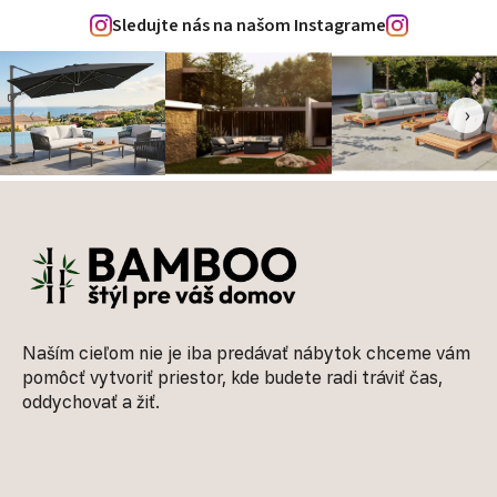
Sledujte nás na našom Instagrame
‹
›
Zápätie
Naším cieľom nie je iba predávať nábytok chceme vám
pomôcť vytvoriť priestor, kde budete radi tráviť čas,
oddychovať a žiť.