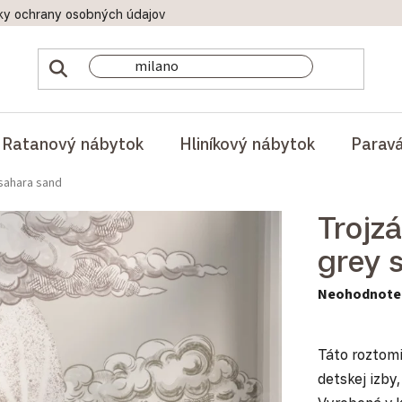
ky ochrany osobných údajov
Doprava a platby
Reklamač
Ratanový nábytok
Hliníkový nábytok
Parav
sahara sand
Trojz
grey 
Priemerné hod
Neohodnote
Táto roztom
detskej izby