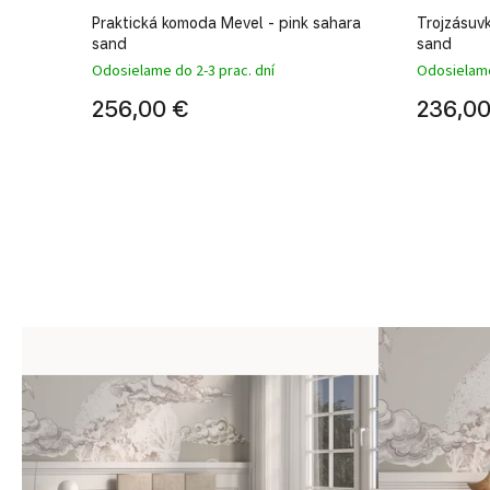
r
Praktická komoda Mevel - pink sahara
Trojzásuv
sand
sand
Odosielame do 2-3 prac. dní
Odosielame
256,00 €
236,00