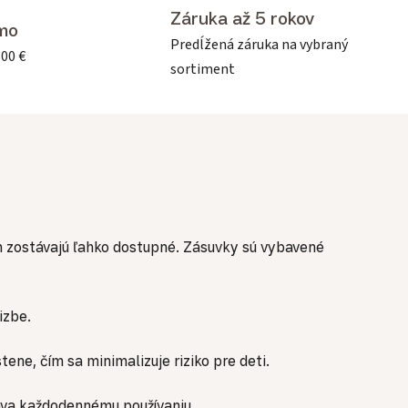
Záruka až 5 rokov
mo
Predĺžená záruka na vybraný
500 €
sortiment
m zostávajú ľahko dostupné. Zásuvky sú vybavené
izbe.
ne, čím sa minimalizuje riziko pre deti.
láva každodennému používaniu.