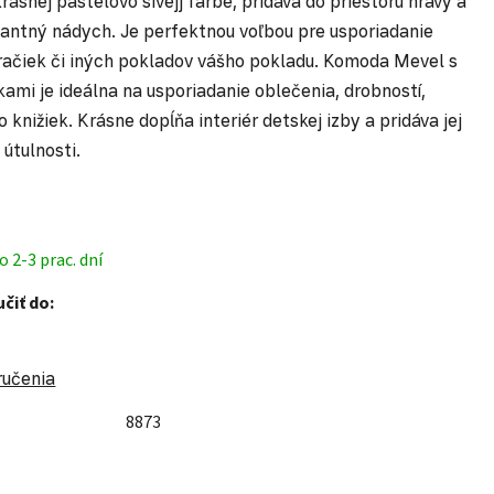
rásnej pastelovo sivejj farbe, pridáva do priestoru hravý a
antný nádych. Je perfektnou voľbou pre usporiadanie
račiek či iných pokladov vášho pokladu. K
omoda Mevel s
ami je ideálna na usporiadanie oblečenia, drobností,
 knižiek. Krásne dopĺňa interiér detskej izby a pridáva jej
 útulnosti.
 2-3 prac. dní
čiť do:
ručenia
8873