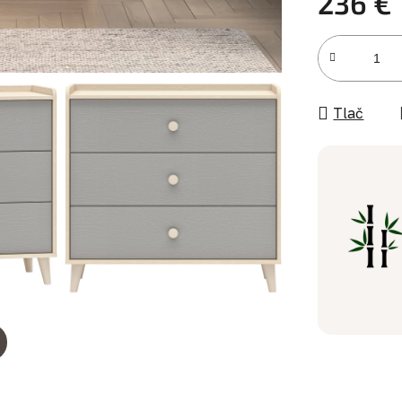
236 €
Jednotková c
Tlač