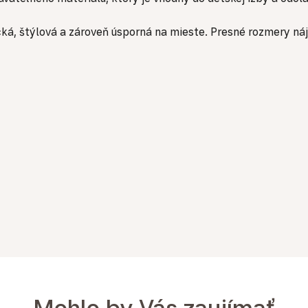
ká, štýlová a zároveň úsporná na mieste. Presné rozmery náj
Mohlo by Vás zaujímať