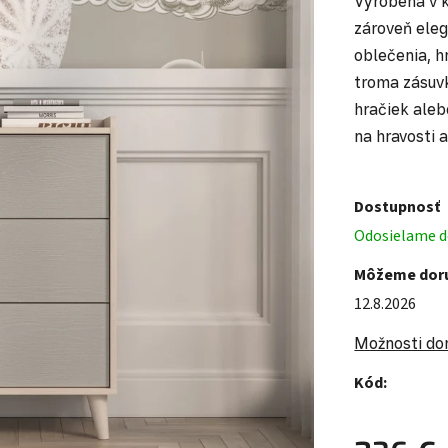
Vyrobená v k
zároveň eleg
oblečenia, h
troma zásuvk
hračiek alebo
na hravosti a
Dostupnosť
Odosielame do
Môžeme doru
12.8.2026
Možnosti do
Kód: