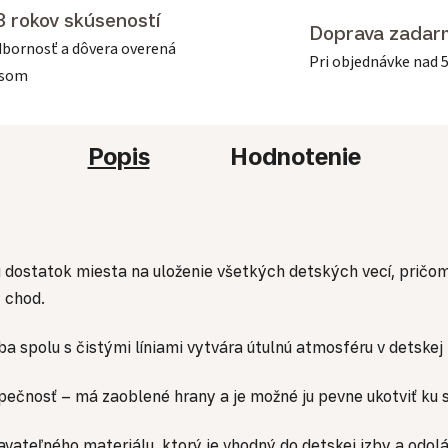
3 rokov skúseností
Doprava zadar
bornosť a dôvera overená
Pri objednávke nad 
asom
Popis
Hodnotenie
ú dostatok miesta na uloženie všetkých detských vecí, pričo
 chod.
a spolu s čistými líniami vytvára útulnú atmosféru v detskej 
čnosť – má zaoblené hrany a je možné ju pevne ukotviť ku ste
iavateľného materiálu, ktorý je vhodný do detskej izby a odo