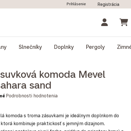
Prihlásenie
Registrácia
ný poriadok
Blog
Odstúpenie od zmluvy
NÁK
ány
Slnečníky
Doplnky
Pergoly
Zimn
ásuvková komoda Mevel
sahara sand
notenie produktu je 0,0 z 5 hviezdičiek.
né
Podrobnosti hodnotenia
ilá komoda s troma zásuvkami je ideálnym doplnkom do
, ktorá kombinuje praktickosť s jemným dizajnom.