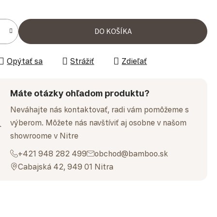
ena:
DO KOŠÍKA
Opýtať sa
Strážiť
Zdieľať
Máte otázky ohľadom produktu?
Neváhajte nás kontaktovať, radi vám pomôžeme s
výberom. Môžete nás navštíviť aj osobne v našom
showroome v Nitre
+421 948 282 499
obchod@bamboo.sk
Cabajská 42, 949 01 Nitra