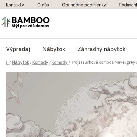
Prejsť na obsah
Kontakty
O nás
Obchodné podmienky
Podmien
Výpredaj
Nábytok
Záhradný nábytok
Domov
Trojzásuvková komoda Mevel grey 
/
Nábytok
/
Komody
/
Komody
/