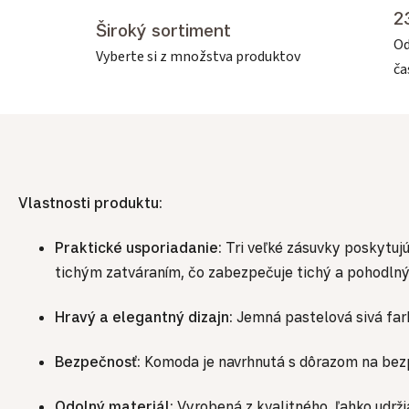
2
Široký sortiment
Od
Vyberte si z množstva produktov
č
Vlastnosti produktu:
Praktické usporiadanie:
Tri veľké zásuvky poskytuj
tichým zatváraním, čo zabezpečuje tichý a pohodlný
Hravý a elegantný dizajn:
Jemná pastelová sivá farb
Bezpečnosť:
Komoda je navrhnutá s dôrazom na bezpe
Odolný materiál:
Vyrobená z kvalitného, ľahko udrž