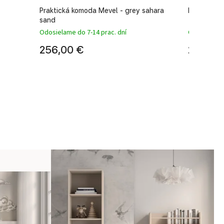
Praktická komoda Mevel - grey sahara
Komoda Me
sand
Odosielame do 7-14 prac. dní
Odosielame 
256,00 €
290,00