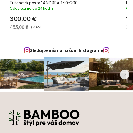
Futonová posteľ ANDREA 140x200
Kov
Odosielame do 24 hodín
Odo
300,00 €
15
455,00 €
19
(-34 %)
Sledujte nás na našom Instagrame
‹
›
Zápätie