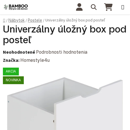
Prejsť na obsah
Hľadať
NÁKU
Domov
Univerzálny úložný box pod posteľ
/
Nábytok
/
Postele
/
Univerzálny úložný box pod
posteľ
Priemerné hodnotenie produktu je 0,0 z 5 hviezdičiek.
Neohodnotené
Podrobnosti hodnotenia
Značka:
Homestyle4u
AKCIA
NOVINKA