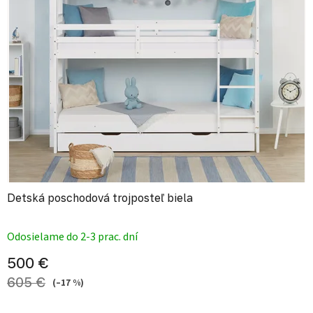
Detská poschodová trojposteľ biela
Priemerné hodnotenie produktu je
Odosielame do 2-3 prac. dní
500 €
605 €
(–17 %)