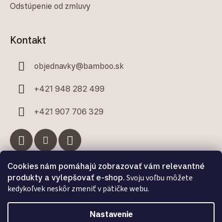
Odstúpenie od zmluvy
Kontakt
objednavky
@
bamboo.sk
+421 948 282 499
+421 907 706 329
Cookies nám pomáhajú zobrazovať vám relevantné
Facebook
produkty a vylepšovať e-shop.
Svoju voľbu môžete
kedykoľvek neskôr zmeniť v pätičke webu.
Nastavenie