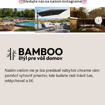
Sledujte nás na našom Instagrame
‹
›
Zápätie
Naším cieľom nie je iba predávať nábytok chceme vám
pomôcť vytvoriť priestor, kde budete radi tráviť čas,
oddychovať a žiť.