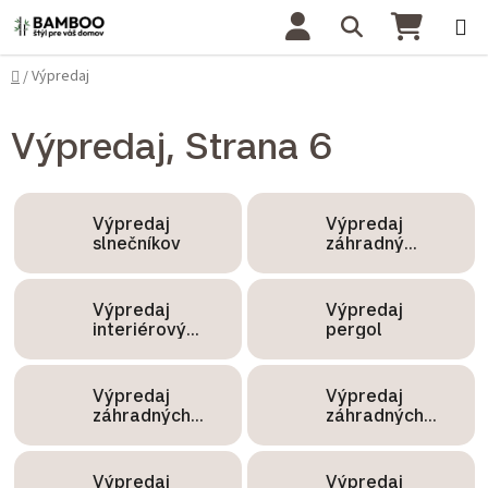
Prejsť na obsah
Hľadať
NÁKU
Domov
Výpredaj
/
Výpredaj
, Strana 6
Výpredaj
Výpredaj
slnečníkov
záhradný
nábytok
Výpredaj
Výpredaj
interiérový
pergol
nábytok
Výpredaj
Výpredaj
záhradných
záhradných
lehátok
jedálenských
súprav
Výpredaj
Výpredaj