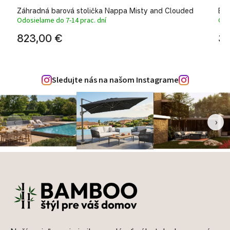
Záhradná barová stolička Nappa Misty and Clouded
Bar
Odosielame do 7-14 prac. dní
Odo
823,00 €
31
Sledujte nás na našom Instagrame
‹
›
Zápätie