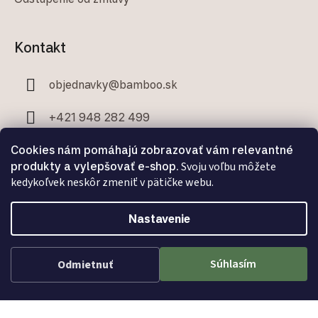
Kontakt
objednavky
@
bamboo.sk
+421 948 282 499
+421 907 706 329
Cookies nám pomáhajú zobrazovať vám relevantné
produkty a vylepšovať e-shop.
Svoju voľbu môžete
kedykoľvek neskôr zmeniť v pätičke webu.
Nastavenie
Facebook
Súhlasím
Odmietnuť