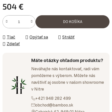
504 €
Jednotková cena:
DO KOŠÍKA
Tlač
Opýtať sa
Strážiť
Zdieľať
Máte otázky ohľadom produktu?
Neváhajte nás kontaktovať, radi vám
pomôžeme s výberom. Môžete nás
navštíviť aj osobne v našom showroome
v Nitre
+421 948 282 499
obchod@bamboo.sk
Cabajská 42, 949 01 Nitra