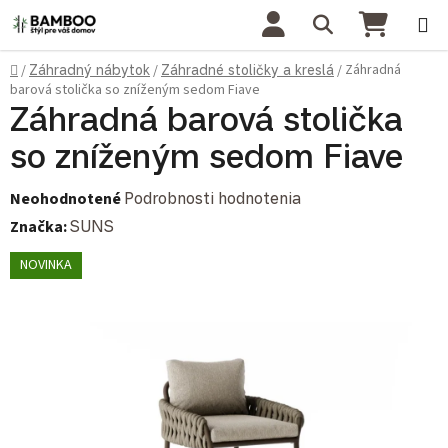
Prejsť na obsah
Hľadať
NÁKU
Domov
Záhradná
/
Záhradný nábytok
/
Záhradné stoličky a kreslá
/
barová stolička so zníženým sedom Fiave
Záhradná barová stolička
so zníženým sedom Fiave
Priemerné hodnotenie produktu je 0,0 z 5 hviezdičiek.
Neohodnotené
Podrobnosti hodnotenia
Značka:
SUNS
NOVINKA